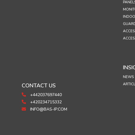
PANEL
MONIT
INDOO
GUARD
ACCES
ACCES
INSI
NEWS
ARTIC
CONTACT US
+442037697440
+420234715332
INFO@BAS-IP.COM