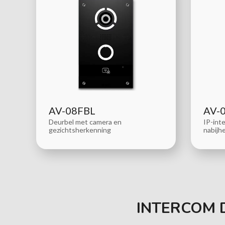
AV-08FBL
AV-
Deurbel met camera en
IP-int
gezichtsherkenning
nabijh
INTERCOM 