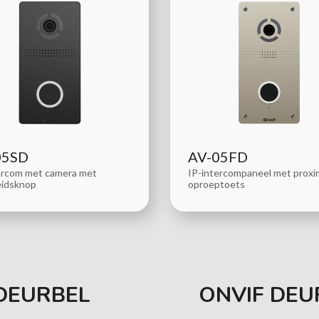
05SD
AV-05FD
ercom met camera met
IP-intercompaneel met proxi
eidsknop
oproeptoets
DEURBEL
ONVIF DEU