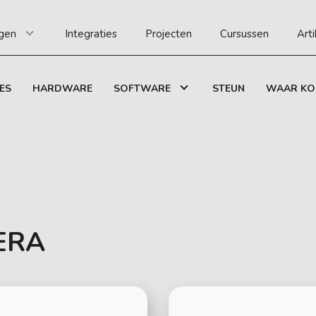
gen
Integraties
Projecten
Cursussen
Art
ES
HARDWARE
SOFTWARE
STEUN
WAAR KO
ERA