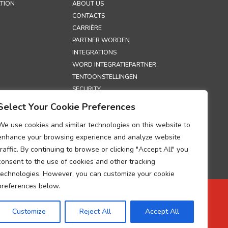
TION
ABOUT US
CONTACTS
CARRIÈRE
PARTNER WORDEN
INTEGRATIONS
WORD INTEGRATIEPARTNER
TENTOONSTELLINGEN
SECURITY
Select Your Cookie Preferences
S
We use cookies and similar technologies on this website to
LEID
enhance your browsing experience and analyze website
EID
traffic. By continuing to browse or clicking "Accept All" you
UM OVER
consent to the use of cookies and other tracking
VAN DE
technologies. However, you can customize your cookie
NG VAN
GEGEVENS
preferences below.
NG
VERWERKING
Customize
Reject All
Accept All
UP