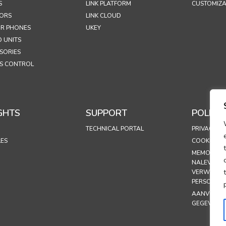
S
LINK PLATFORM
CUSTOMIZA
ORS
LINK CLOUD
R PHONES
UKEY
 UNITS
SORIES
S CONTROL
GHTS
SUPPORT
POLICIE
TECHNICAL PORTAL
PRIVACYBE
LES
COOKIEBEL
MEMORAND
NALEVING 
VERWERKI
PERSOONS
AANVULLI
GEGEVENS