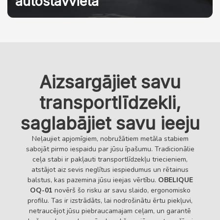
autostāvvieta
Aizsargājiet savu
transportlīdzekli,
saglabājiet savu ieeju
Neļaujiet apjomīgiem, nobružātiem metāla stabiem
sabojāt pirmo iespaidu par jūsu īpašumu. Tradicionālie
ceļa stabi ir pakļauti transportlīdzekļu triecieniem,
atstājot aiz sevis neglītus iespiedumus un rētainus
balstus, kas pazemina jūsu ieejas vērtību.
OBELIQUE
OQ-01
novērš šo risku ar savu slaido, ergonomisko
profilu. Tas ir izstrādāts, lai nodrošinātu ērtu piekļuvi,
netraucējot jūsu piebraucamajam ceļam, un garantē