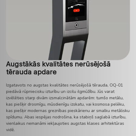
Augstākās kvalitātes nerūsējošā
tērauda apdare
Izgatavots no augstas kvalitātes nerūsējošā tērauda, ​​OQ-01
piedāvā rūpniecisku izturību un izcilu ilgmūžību. Jūs varat
izvēlēties starp divām izsmalcinātām apdarēm: tumšo metālu,
kas piešķir drosmīgu, mūsdienīgu izskatu, vai kosmosa pelēku,
kas piešķir modernas greznības pieskārienu ar smalku metālisku
spīdumu. Abas iespējas nodrošina, ka stabiņš saglabā izturību,
vienlaikus nemanāmi iekļaujoties augstas klases arhitektūras
vidē.