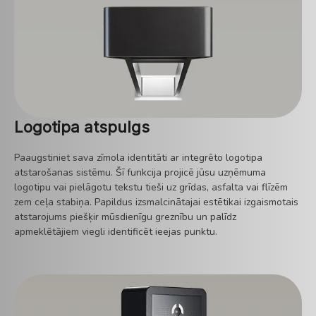
Logotipa atspulgs
Paaugstiniet sava zīmola identitāti ar integrēto logotipa
atstarošanas sistēmu. Šī funkcija projicē jūsu uzņēmuma
logotipu vai pielāgotu tekstu tieši uz grīdas, asfalta vai flīzēm
zem ceļa stabiņa. Papildus izsmalcinātajai estētikai izgaismotais
atstarojums piešķir mūsdienīgu greznību un palīdz
apmeklētājiem viegli identificēt ieejas punktu.