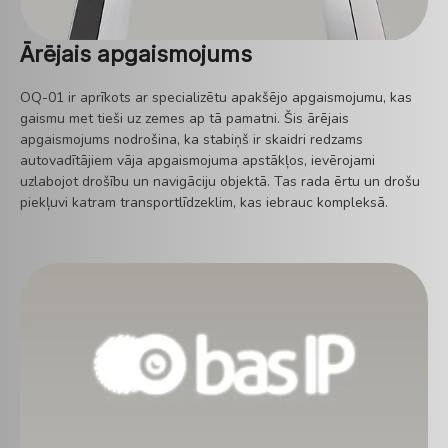
Ārējais apgaismojums
OQ-01 ir aprīkots ar specializētu apakšējo apgaismojumu, kas
gaismu met tieši uz zemes ap tā pamatni. Šis ārējais
apgaismojums nodrošina, ka stabiņš ir skaidri redzams
autovadītājiem vāja apgaismojuma apstākļos, ievērojami
uzlabojot drošību un navigāciju objektā. Tas rada ērtu un drošu
piekļuvi katram transportlīdzeklim, kas iebrauc kompleksā.