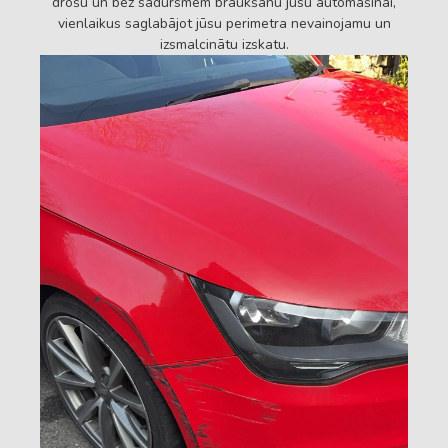
drošu un bez sadursmēm braukšanu jūsu automašīnai,
vienlaikus saglabājot jūsu perimetra nevainojamu un
izsmalcinātu izskatu.