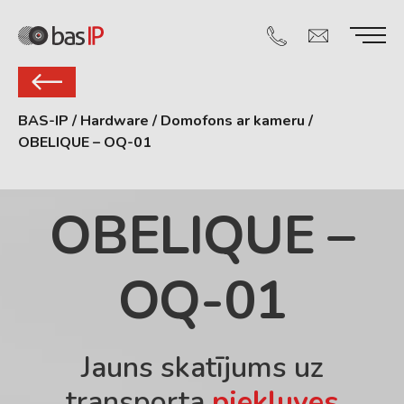
BAS-IP
/
Hardware
/
Domofons ar kameru
/
OBELIQUE – OQ-01
OBELIQUE –
OQ-01
Jauns skatījums uz
transporta
piekļuves