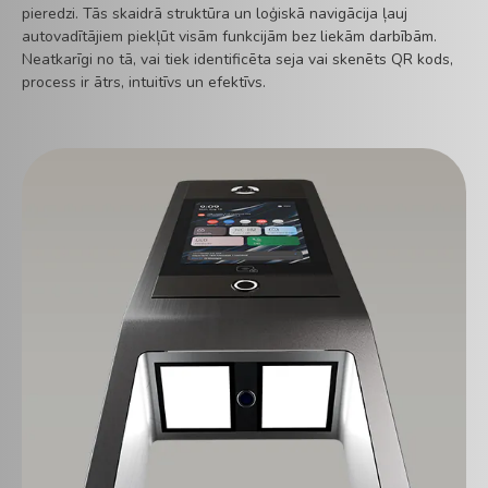
pieredzi. Tās skaidrā struktūra un loģiskā navigācija ļauj
autovadītājiem piekļūt visām funkcijām bez liekām darbībām.
Neatkarīgi no tā, vai tiek identificēta seja vai skenēts QR kods,
process ir ātrs, intuitīvs un efektīvs.