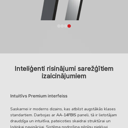
Inteliģenti risinājumi sarežģītiem
izaicinājumiem
Intuitīvs Premium interfeiss
Saskarnei ir moderns dizains, kas atbilst augstākās klases
standartiem. Darbojas ar
AA-14FBIS
paneli, tā ir lietotājam
draudzīga un intuitīva, pateicoties skaidrai struktūrai un
loģiskai navigācijai. Sistēma nodrošina pilnīgu piekļuvi