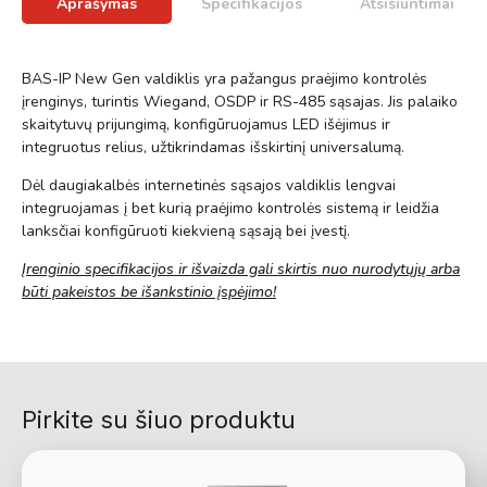
Aprašymas
Specifikacijos
Atsisiuntimai
BAS-IP New Gen valdiklis yra pažangus praėjimo kontrolės
įrenginys, turintis Wiegand, OSDP ir RS-485 sąsajas. Jis palaiko
skaitytuvų prijungimą, konfigūruojamus LED išėjimus ir
integruotus relius, užtikrindamas išskirtinį universalumą.
Dėl daugiakalbės internetinės sąsajos valdiklis lengvai
integruojamas į bet kurią praėjimo kontrolės sistemą ir leidžia
lanksčiai konfigūruoti kiekvieną sąsają bei įvestį.
Įrenginio specifikacijos ir išvaizda gali skirtis nuo nurodytųjų arba
būti pakeistos be išankstinio įspėjimo!
Pirkite su šiuo produktu