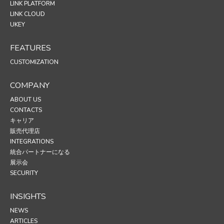
LINK PLATFORM
LINK CLOUD
UKEY
FEATURES
CUSTOMIZATION
COMPANY
ABOUT US
CONTACTS
キャリア
販売代理店
INTEGRATIONS
統合パートナーになる
展示会
SECURITY
INSIGHTS
NEWS
ARTICLES