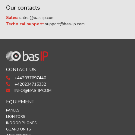
Our contacts
Sales:
sales@bas-ip.com
Technical support:
support@bas-ip.com
CONTACT US
+442037697440
+420234715332
INFO@BAS-IP.COM
EQUIPMENT
PANELS
MONITORS
INDOOR PHONES
GUARD UNITS