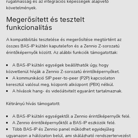
rugalmasság és az integrációs képességek alapvető
követelmények.
Megerősített és tesztelt
funkcionalitás
A kompatibilitás tesztelése és megerősítése megtörtént az
összes BAS-IP kültéri kaputelefon és a Zennio Z-sorozatú
érintőképernyők között. Az alábbi funkciók támogatottak:
A BAS-IP kültéri egységek beállíthatók úgy, hogy
közvetlenül hívják a Zennio Z-sorozatú érintőképernyőket.
A kommunikáció SIP peer-to-peer (P2P) kapcsolaton
keresztül valósul meg, központi alközpont (PBX) nélkül.
A hívások hang- és videóátvitelt egyaránt tartalmaznak.
Kétirányú hívás támogatott:
A BAS-IP kültéri egységektől a Zennio érintőképernyők felé.
A Zennio érintőképernyőktől a BAS-IP eszközök felé.
Több BAS-IP és Zennio panel működhet egyidejűleg
ugyanazon a hálózaton belül, ami skálázható rendszertervezést