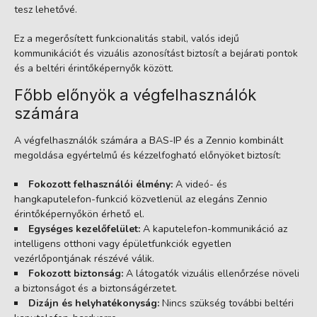
tesz lehetővé.
Ez a megerősített funkcionalitás stabil, valós idejű
kommunikációt és vizuális azonosítást biztosít a bejárati pontok
és a beltéri érintőképernyők között.
Főbb előnyök a végfelhasználók
számára
A végfelhasználók számára a BAS-IP és a Zennio kombinált
megoldása egyértelmű és kézzelfogható előnyöket biztosít:
Fokozott felhasználói élmény:
A videó- és
hangkaputelefon-funkció közvetlenül az elegáns Zennio
érintőképernyőkön érhető el.
Egységes kezelőfelület:
A kaputelefon-kommunikáció az
intelligens otthoni vagy épületfunkciók egyetlen
vezérlőpontjának részévé válik.
Fokozott biztonság:
A látogatók vizuális ellenőrzése növeli
a biztonságot és a biztonságérzetet.
Dizájn és helyhatékonyság:
Nincs szükség további beltéri