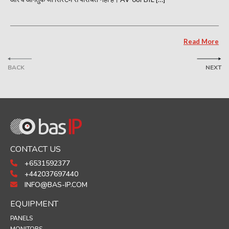
Read More
BACK
NEXT
CONTACT US
+6531592377
+442037697440
INFO@BAS-IP.COM
EQUIPMENT
PANELS