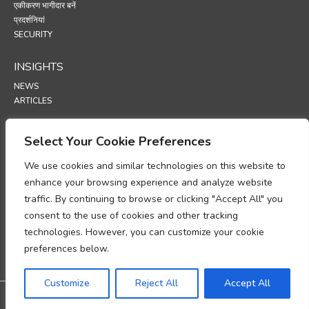
एकीकरण भागीदार बनें
प्रदर्शनियां
SECURITY
INSIGHTS
NEWS
ARTICLES
SUPPORT
Select Your Cookie Preferences
TECHNICAL PORTAL
We use cookies and similar technologies on this website to
enhance your browsing experience and analyze website
POLICIES
traffic. By continuing to browse or clicking "Accept All" you
गोपनीयता नीति
consent to the use of cookies and other tracking
कुकीज़ नीति
technologies. However, you can customize your cookie
व्यक्तिगत डेटा प्रोसेसिंग अनुपालन पर ज्ञापन
preferences below.
डेटा प्रोसेसिंग परिशिष्ट
UP
Customize
Reject All
Accept All
@2026 All rights reserved