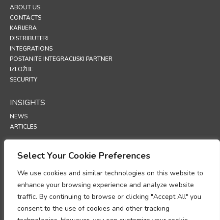
ABOUT US
CONTACTS
KARIJERA
DISTRIBUTERI
INTEGRATIONS
POSTANITE INTEGRACIJSKI PARTNER
IZLOŽBE
SECURITY
INSIGHTS
NEWS
ARTICLES
SUPPORT
Select Your Cookie Preferences
TECHNICAL PORTAL
We use cookies and similar technologies on this website to
enhance your browsing experience and analyze website
POLICIES
traffic. By continuing to browse or clicking "Accept All" you
POLITIKA PRIVATNOSTI
consent to the use of cookies and other tracking
POLITIKA KORIŠTENJA KOLAČIĆA (COOKIES)