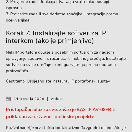
Provjerite radi li funkcija otvaranja vrata (ako postoji)
ispravno.
Provjerite rade li sve dodatne značajke i integracije prema
očekivanjima.
Korak 7: Instalirajte softver za IP
interkom (ako je primjenjivo)
Neki IP portafoni dolaze s posebnim softverom za nadzor i
upravljanje sustavom s računala ili mobilnog uređaja. Instalirajte
softver na svoje uređaje i konfigurirajte ga prema uputama
proizvođača.
Čestitamo! Uspješno ste instalirali IP portafonski sustav.
14 travnja 2026
Articles
Pristupačan ulaz za sve: zašto je BAS-IP AV-08FBIL
prikladan za državne i općinske projekte
Pozivni panel je prva točka kontakta između zgrade i osobe. Ako je