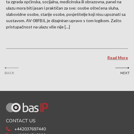
ta zgrada općinska, socijalna, medicinska ili obrazovna, panel na
ulazu mora biti jasan i praktičan za sve: osobe oštećena sluha,
slabovidne osobe, starije osobe, posjetitelje koji nisu upoznati sa
sustavom. AV-08FBIL je dizajniran upravo s tom logikom. Zašto
pristupačnost na ulazu više nije […]
Read More
BACK
NEXT
CONTACT US
+442037697440