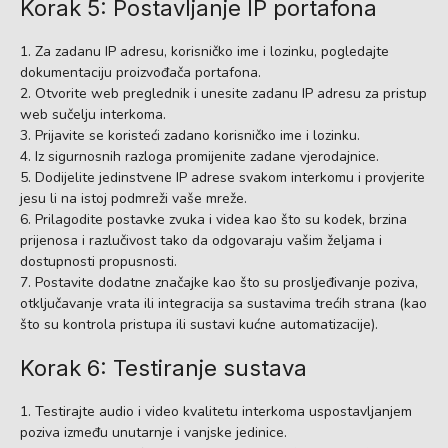
Korak 5: Postavljanje IP portafona
Za zadanu IP adresu, korisničko ime i lozinku, pogledajte
dokumentaciju proizvođača portafona.
Otvorite web preglednik i unesite zadanu IP adresu za pristup
web sučelju interkoma.
Prijavite se koristeći zadano korisničko ime i lozinku.
Iz sigurnosnih razloga promijenite zadane vjerodajnice.
Dodijelite jedinstvene IP adrese svakom interkomu i provjerite
jesu li na istoj podmreži vaše mreže.
Prilagodite postavke zvuka i videa kao što su kodek, brzina
prijenosa i razlučivost tako da odgovaraju vašim željama i
dostupnosti propusnosti.
Postavite dodatne značajke kao što su prosljeđivanje poziva,
otključavanje vrata ili integracija sa sustavima trećih strana (kao
što su kontrola pristupa ili sustavi kućne automatizacije).
Korak 6: Testiranje sustava
Testirajte audio i video kvalitetu interkoma uspostavljanjem
poziva između unutarnje i vanjske jedinice.