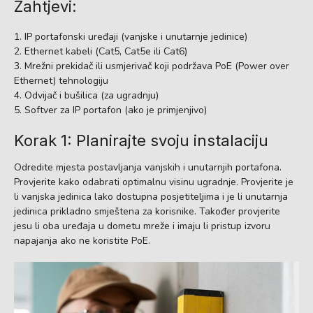
Zahtjevi:
IP portafonski uređaji (vanjske i unutarnje jedinice)
Ethernet kabeli (Cat5, Cat5e ili Cat6)
Mrežni prekidač ili usmjerivač koji podržava PoE (Power over
Ethernet) tehnologiju
Odvijač i bušilica (za ugradnju)
Softver za IP portafon (ako je primjenjivo)
Korak 1: Planirajte svoju instalaciju
Odredite mjesta postavljanja vanjskih i unutarnjih portafona.
Provjerite kako odabrati optimalnu visinu ugradnje. Provjerite je
li vanjska jedinica lako dostupna posjetiteljima i je li unutarnja
jedinica prikladno smještena za korisnike. Također provjerite
jesu li oba uređaja u dometu mreže i imaju li pristup izvoru
napajanja ako ne koristite PoE.