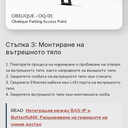
OBELIQUE – OQ-01
Obelique Parking Access Point
Стъпка 3: Монтиране на
вътрешното тяло
Повторете процеса на маркиране и пробиване на отвори
за вътрешното тяло, както направихте за външното тяло.
Закрепете скобата на вътрешното тяло към стената.
Свържете Ethernet кабела към LAN порта на вътрешното
тяло.
Закрепете вътрешното тяло към монтажната скоба.
READ
Интеграция между BAS-IP и
ButterflyMX: Разширяване на границите на
умния достъп