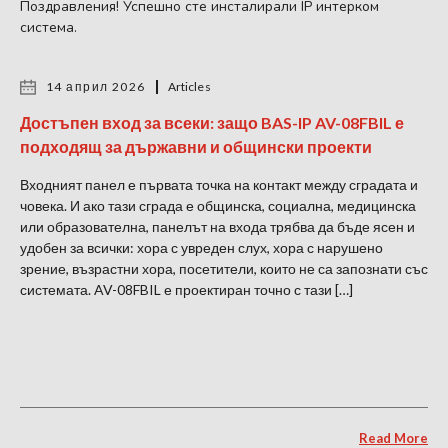
Поздравления! Успешно сте инсталирали IP интерком
система.
14 април 2026
Articles
Достъпен вход за всеки: защо BAS-IP AV-08FBIL е
подходящ за държавни и общински проекти
Входният панел е първата точка на контакт между сградата и
човека. И ако тази сграда е общинска, социална, медицинска
или образователна, панелът на входа трябва да бъде ясен и
удобен за всички: хора с увреден слух, хора с нарушено
зрение, възрастни хора, посетители, които не са запознати със
системата. AV-08FBIL е проектиран точно с тази […]
Read More