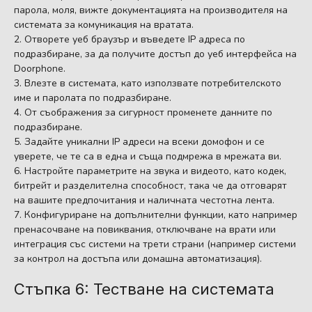
парола, моля, вижте документацията на производителя на
системата за комуникация на вратата.
Отворете уеб браузър и въведете IP адреса по
подразбиране, за да получите достъп до уеб интерфейса на
Doorphone.
Влезте в системата, като използвате потребителското
име и паролата по подразбиране.
От съображения за сигурност променете данните по
подразбиране.
Задайте уникални IP адреси на всеки домофон и се
уверете, че те са в една и съща подмрежа в мрежата ви.
Настройте параметрите на звука и видеото, като кодек,
битрейт и разделителна способност, така че да отговарят
на вашите предпочитания и наличната честотна лента.
Конфигуриране на допълнителни функции, като например
пренасочване на повиквания, отключване на врати или
интеграция със системи на трети страни (например системи
за контрол на достъпа или домашна автоматизация).
Стъпка 6: Тестване на системата