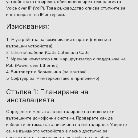
устройствата по мрежа, обикновено чрез технологията
Voice over IP (VoIP). Това ръководство описва стъпките за
инсталиране на IP интерком.
Изисквания:
IP устройства за комуникация с врати (външни и
вътрешни устройства)
Ethernet кабели (Cat5, Cat5e или Cat6)
Мрежов комутатор или маршрутизатор с поддръжка на
PoE (Power over Ethernet)
Винтоверт и бормашина (за монтаж)
Софтуер за IP интерком (ако е приложимо)
Стъпка 1: Планиране на
инсталацията
Определете местата за инсталиране на външните и
вътрешните домофонни системи. Проверете как да
изберете оптималната височина на инсталиране. Уверете
се, че външното устройство е лесно достъпно за
посетителите, а вътрешното устройство е удобно