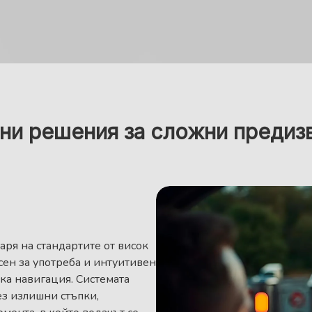
ни решения за сложни предиз
аря на стандартите от висок
есен за употреба и интуитивен
ска навигация. Системата
ез излишни стъпки,