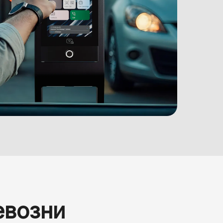
евозни