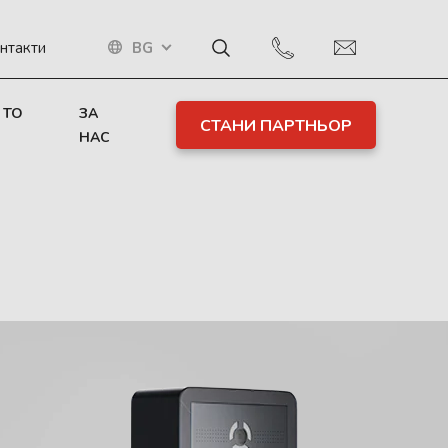
BG
нтакти
 TO
ЗА
СТАНИ ПАРТНЬОР
НАС