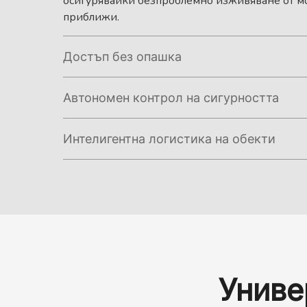
осигурявайки безпроблемно изживяване от мо
приближи.
Достъп без опашка
Премахнете задръстванията на входа по време
Автономен контрол на сигурността
високоскоростно сканиране на QR кодове и н
лица,
OQ-01
гарантира, че жителите и оториз
Премахнете рисковете, свързани с човешкия ф
преминават безпроблемно през портите. Този
Интелигентна логистика на обекти
Системата осигурява 24/7 безкомпромисна з
влизане предотвратява натрупването на траф
удостоверяване, включително ПИН кодове и б
поток от превозни средства.
Навигирането в големи комплекси от много с
предоставя надеждно, автоматизирано решени
за шофьорите. OQ-01 решава това, като предо
което никога не се разсейва и гарантира, че 
реално време веднага след влизане. Чрез нас
средства получават достъп.
средства към свободните места, той оптимизи
намалява неудовлетвореността на шофьорите 
ефективност на съоръжението.
Униве