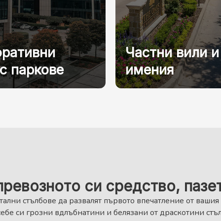
оративни
Частни вили и
с паркове
имения
ревозното си средство, пазет
тални стълбове да развалят първото впечатление от вашия
себе си грозни вдлъбнатини и белязани от драскотини стъ