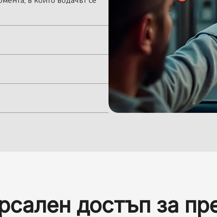
мента, в който водачът се
 на пиковите часове. Чрез
езабавно разпознаване на
ираните посетители
актор в сигурността.
 безпроблемен процес на
ащита чрез многофакторно
ик и поддържа постоянен
иометрична проверка. Тя
гради може да бъде хаотично
е за контрол на достъпа,
ставя насоки за паркиране в
само оторизирани превозни
очване на превозните
ра потока на трафика,
и подобрява цялостната
рсален достъп за пр