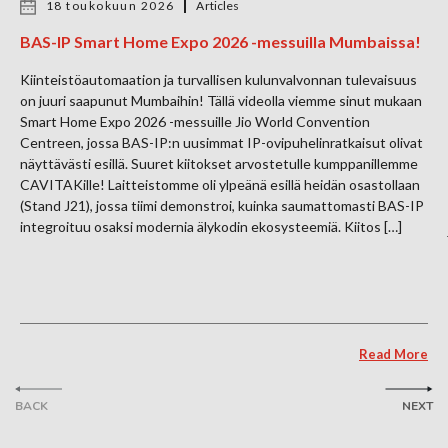
18 toukokuun 2026
Articles
BAS-IP Smart Home Expo 2026 -messuilla Mumbaissa!
Kiinteistöautomaation ja turvallisen kulunvalvonnan tulevaisuus
on juuri saapunut Mumbaihin! Tällä videolla viemme sinut mukaan
Smart Home Expo 2026 -messuille Jio World Convention
Centreen, jossa BAS-IP:n uusimmat IP-ovipuhelinratkaisut olivat
näyttävästi esillä. Suuret kiitokset arvostetulle kumppanillemme
CAVITAKille! Laitteistomme oli ylpeänä esillä heidän osastollaan
(Stand J21), jossa tiimi demonstroi, kuinka saumattomasti BAS-IP
integroituu osaksi modernia älykodin ekosysteemiä. Kiitos […]
Read More
BACK
NEXT