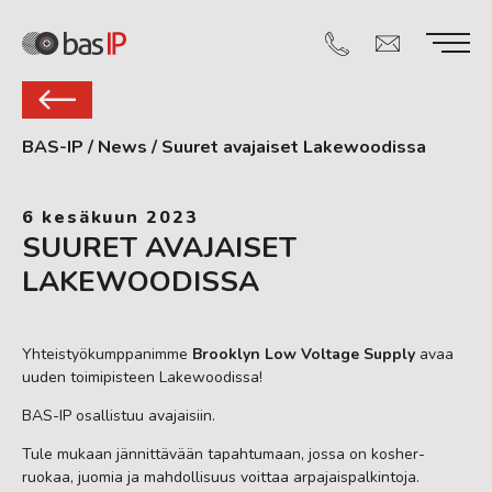
BAS-IP
/
News
/
Suuret avajaiset Lakewoodissa
6 kesäkuun 2023
SUURET AVAJAISET
LAKEWOODISSA
Yhteistyökumppanimme
Brooklyn Low Voltage Supply
avaa
uuden toimipisteen Lakewoodissa!
BAS-IP osallistuu avajaisiin.
Tule mukaan jännittävään tapahtumaan, jossa on kosher-
ruokaa, juomia ja mahdollisuus voittaa arpajaispalkintoja.