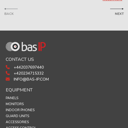
BACK
NEXT
CONTACT US
+442037697440
+420234715332
INFO@BAS-IP.COM
EQUIPMENT
PANELS
MONITORS
INDOOR PHONES
GUARD UNITS
ACCESSORIES
ACCESS CONTROL