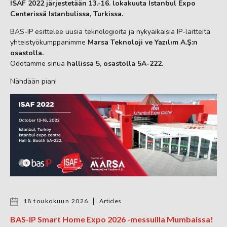
ISAF 2022 järjestetään 13.-16. lokakuuta Istanbul Expo
Centerissä Istanbulissa, Turkissa.
BAS-IP esittelee uusia teknologioita ja nykyaikaisia IP-laitteita
yhteistyökumppanimme
Marsa Teknoloji ve Yazılım A.Ş:n
osastolla.
Odotamme sinua
hallissa 5, osastolla 5A-222.
Nähdään pian!
18 toukokuun 2026
Articles
BAS-IP Smart Home Expo 2026 -messuilla Mumbaissa!