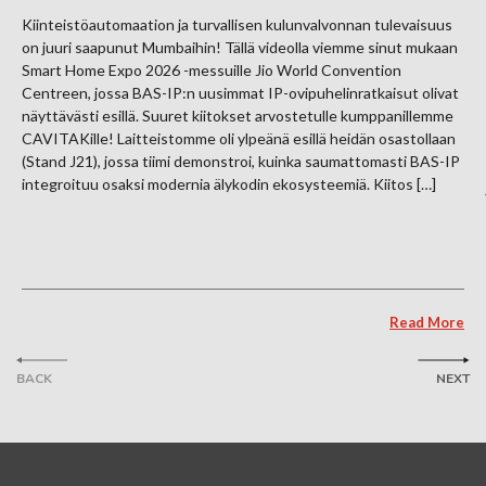
Kiinteistöautomaation ja turvallisen kulunvalvonnan tulevaisuus
on juuri saapunut Mumbaihin! Tällä videolla viemme sinut mukaan
Smart Home Expo 2026 -messuille Jio World Convention
Centreen, jossa BAS-IP:n uusimmat IP-ovipuhelinratkaisut olivat
näyttävästi esillä. Suuret kiitokset arvostetulle kumppanillemme
CAVITAKille! Laitteistomme oli ylpeänä esillä heidän osastollaan
(Stand J21), jossa tiimi demonstroi, kuinka saumattomasti BAS-IP
integroituu osaksi modernia älykodin ekosysteemiä. Kiitos […]
Read More
BACK
NEXT