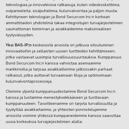
teknologiaa ja innovatiivisia ratkaisuja, kuten videokoskettimia,
ovipaneeleita, sisäpuhelimia, kulunvalvontaa ja paljon muuta.
Kehittyneen teknologian ja Bond Securcom Inc:n korkean
ammattitaidon yhdistelmä takaa integroitujen turvajärjestelmien
saumattoman toiminnan ja asiakkaidemme maksimaalisen
tyytyväisyyden.
Yksi BAS-IP:n
keskeisistä arvoista on jatkuva sitoutuminen
innovaatioihin ja sellaisten uusien tuotteiden kehittämiseen,
jotka vastaavat uusimpia turvallisuussuuntauksia. Kumppanuus
Bond Securcom Inc:n kanssa vahvistaa asemaamme
markkinoilla ja tarjoaa asiakkaillemme jatkossakin parhaat
ratkaisut, jotka auttavat turvaamaan tiloja ja optimoimaan
kulunvalvontaprosesseja.
Olemme ylpeitä kumppanuudestamme Bond Securcom Inc:n
kanssa ja luotamme menestyksekkääseen ja tuottavaan
kumppanuuteen. Tavoitteenamme on tarjota turvallisuutta ja
tyydyttää asiakkaitamme, ja yhteisten ponnistelujemme
ansiosta voimme yhdessä kumppaneidemme kanssa saavuttaa
uusia korkeuksia turvajärjestelmien alalla.