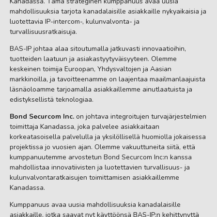
Kanadassa. Tämä strateginen kumppanuus avaa uusia
mahdollisuuksia tarjota kanadalaisille asiakkaille nykyaikaisia ja
luotettavia IP-intercom-, kulunvalvonta- ja
turvallisuusratkaisuja.
BAS-IP johtaa alaa sitoutumalla jatkuvasti innovaatioihin,
tuotteiden laatuun ja asiakastyytyväisyyteen. Olemme
keskeinen toimija Euroopan, Yhdysvaltojen ja Aasian
markkinoilla, ja tavoitteenamme on laajentaa maailmanlaajuista
läsnäoloamme tarjoamalla asiakkaillemme ainutlaatuista ja
edistyksellistä teknologiaa.
Bond Securcom Inc.
on johtava integroitujen turvajärjestelmien
toimittaja Kanadassa, joka palvelee asiakkaitaan
korkeatasoisella palvelulla ja yksilöllisellä huomiolla jokaisessa
projektissa jo vuosien ajan. Olemme vakuuttuneita siitä, että
kumppanuutemme arvostetun Bond Securcom Inc:n kanssa
mahdollistaa innovatiivisten ja luotettavien turvallisuus- ja
kulunvalvontaratkaisujen toimittamisen asiakkaillemme
Kanadassa.
Kumppanuus avaa uusia mahdollisuuksia kanadalaisille
asiakkaille, jotka saavat nyt käyttöönsä BAS-IP:n kehittynyttä