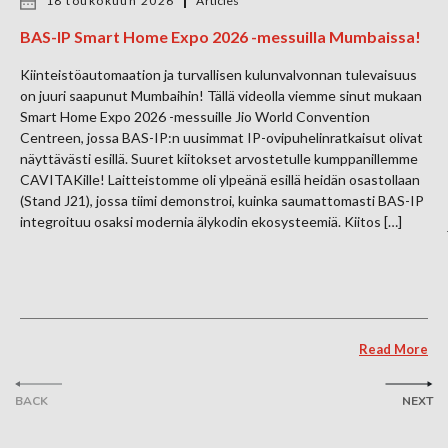
18 toukokuun 2026
Articles
BAS-IP Smart Home Expo 2026 -messuilla Mumbaissa!
Kiinteistöautomaation ja turvallisen kulunvalvonnan tulevaisuus
on juuri saapunut Mumbaihin! Tällä videolla viemme sinut mukaan
Smart Home Expo 2026 -messuille Jio World Convention
Centreen, jossa BAS-IP:n uusimmat IP-ovipuhelinratkaisut olivat
näyttävästi esillä. Suuret kiitokset arvostetulle kumppanillemme
CAVITAKille! Laitteistomme oli ylpeänä esillä heidän osastollaan
(Stand J21), jossa tiimi demonstroi, kuinka saumattomasti BAS-IP
integroituu osaksi modernia älykodin ekosysteemiä. Kiitos […]
Read More
BACK
NEXT