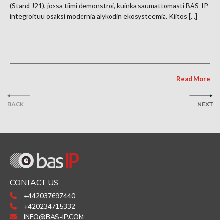
(Stand J21), jossa tiimi demonstroi, kuinka saumattomasti BAS-IP
integroituu osaksi modernia älykodin ekosysteemiä. Kiitos […]
Read More
BACK
NEXT
CONTACT US
+442037697440
+420234715332
INFO@BAS-IP.COM