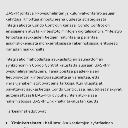
BAS-IP, johtava IP-ovipuhelinten ja kulunvalvontaratkaisujen
kehittäjä, ilmoittaa innostuneena uudesta strategisesta
integraatiosta Condo Controlin kanssa. Condo Control on
ensisijainen alusta kiinteistötoimintojen digitalisointiin. Yhteistyö
tehostaa asukkaiden tietojen hallintaa ja parantaa
asumiskokemusta monikerroksisissa rakennuksissa, erityisesti
Kanadan markkinoilla.
Integraatio mahdollistaa asukaslistojen saumattoman
synkronoinnin Condo Control -alustalta suoraan BAS-IP:n
ovipuhelinjärjestelmiin. Tämä poistaa päällekkäisen
tiedonsyötön kiinteistöpäälliköiltä ja varmistaa, että
vierailijahakemistot ovat aina tarkkoja. Kun ylläpitäjät
päivittävät asukastietoja Condo Controlissa, muutokset näkyvät
automaattisesti BAS-IP:n ovipuhelinten älykkäissä
hakemistoissa BAS-IP Link -hallinta-alustan kautta.
Tärkeimmät edut ovat:
Yksinkertaistettu hallinto:
Asukastietojen syöttäminen