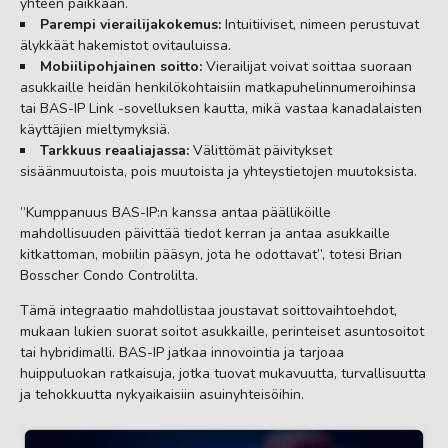
yhteen paikkaan.
Parempi vierailijakokemus:
Intuitiiviset, nimeen perustuvat
älykkäät hakemistot ovitauluissa.
Mobiilipohjainen soitto:
Vierailijat voivat soittaa suoraan
asukkaille heidän henkilökohtaisiin matkapuhelinnumeroihinsa
tai BAS-IP Link -sovelluksen kautta, mikä vastaa kanadalaisten
käyttäjien mieltymyksiä.
Tarkkuus reaaliajassa:
Välittömät päivitykset
sisäänmuutoista, pois muutoista ja yhteystietojen muutoksista.
”Kumppanuus BAS-IP:n kanssa antaa päälliköille
mahdollisuuden päivittää tiedot kerran ja antaa asukkaille
kitkattoman, mobiilin pääsyn, jota he odottavat”, totesi Brian
Bosscher Condo Controlilta.
Tämä integraatio mahdollistaa joustavat soittovaihtoehdot,
mukaan lukien suorat soitot asukkaille, perinteiset asuntosoitot
tai hybridimalli. BAS-IP jatkaa innovointia ja tarjoaa
huippuluokan ratkaisuja, jotka tuovat mukavuutta, turvallisuutta
ja tehokkuutta nykyaikaisiin asuinyhteisöihin.