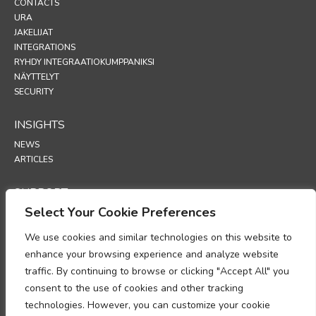
CONTACTS
URA
JAKELIJAT
INTEGRATIONS
RYHDY INTEGRAATIOKUMPPANIKSI
NÄYTTELYT
SECURITY
INSIGHTS
NEWS
ARTICLES
SUPPORT
Select Your Cookie Preferences
TECHNICAL PORTAL
We use cookies and similar technologies on this website to
POLICIES
enhance your browsing experience and analyze website
TIETOSUOJAKÄYTÄNTÖ
traffic. By continuing to browse or clicking "Accept All" you
EVÄSTEKÄYTÄNTÖ
consent to the use of cookies and other tracking
MUISTIO HENKILÖTIETOJEN KÄSITTELYN
technologies. However, you can customize your cookie
VAATIMUSTENMUKAISUUDESTA