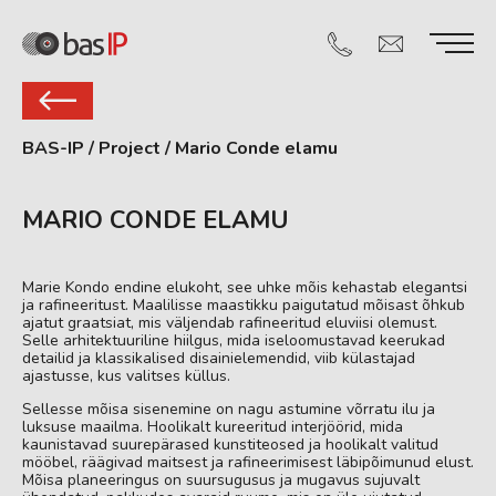
BAS-IP
/
Project
/
Mario Conde elamu
MARIO CONDE ELAMU
Marie Kondo endine elukoht, see uhke mõis kehastab elegantsi
ja rafineeritust. Maalilisse maastikku paigutatud mõisast õhkub
ajatut graatsiat, mis väljendab rafineeritud eluviisi olemust.
Selle arhitektuuriline hiilgus, mida iseloomustavad keerukad
detailid ja klassikalised disainielemendid, viib külastajad
ajastusse, kus valitses küllus.
Sellesse mõisa sisenemine on nagu astumine võrratu ilu ja
luksuse maailma. Hoolikalt kureeritud interjöörid, mida
kaunistavad suurepärased kunstiteosed ja hoolikalt valitud
mööbel, räägivad maitsest ja rafineerimisest läbipõimunud elust.
Mõisa planeeringus on suursugusus ja mugavus sujuvalt