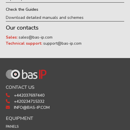
Check the Guides
Download detailed manuals and schemes
Our contacts
Sales:
sales@bas-ip.com
Technical support:
support@bas-ip.com
CONTACT US
+442037697440
+420234715332
INFO@BAS-IP.COM
EQUIPMENT
PANELS