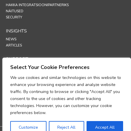
HAKKA INTEGRATSIOONIPARTNERIKS
NÄITUSED
SECURITY
INSIGHTS
NEWS
ARTICLES
SUPPORT
Select Your Cookie Preferences
TECHNICAL PORTAL
We use cookies and similar technologies on this website to
POLICIES
enhance your browsing experience and analyze website
PRIVAATSUSPOLIITIKA
traffic. By continuing to browse or clicking "Accept All" you
KÜPSISTE POLIITIKA
consent to the use of cookies and other tracking
MEMORANDUM ISIKUANDMETE TÖÖTLEMISE NÕUETELE VASTAVUSE
technologies. However, you can customize your cookie
KOHTA
ANDMETÖÖTLUSE LISA
preferences below.
UP
Customize
Reject All
Accept All