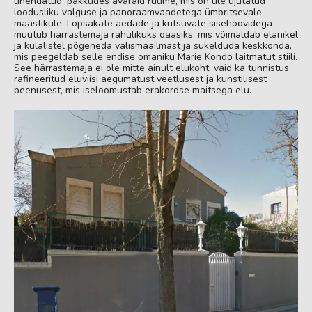
ühendatud, pakkudes avaraid ruume, mis on üle ujutatud
loodusliku valguse ja panoraamvaadetega ümbritsevale
maastikule. Lopsakate aedade ja kutsuvate sisehoovidega
muutub härrastemaja rahulikuks oaasiks, mis võimaldab elanikel
ja külalistel põgeneda välismaailmast ja sukelduda keskkonda,
mis peegeldab selle endise omaniku Marie Kondo laitmatut stiili.
See härrastemaja ei ole mitte ainult elukoht, vaid ka tunnistus
rafineeritud eluviisi aegumatust veetlusest ja kunstilisest
peenusest, mis iseloomustab erakordse maitsega elu.