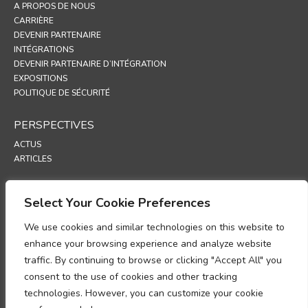
A PROPOS DE NOUS
CARRIÈRE
DEVENIR PARTENAIRE
INTÉGRATIONS
DEVENIR PARTENAIRE D’INTÉGRATION
EXPOSITIONS
POLITIQUE DE SÉCURITÉ
PERSPECTIVES
ACTUS
ARTICLES
ASSISTANCE
Select Your Cookie Preferences
PORTAIL TECHNIQUE
We use cookies and similar technologies on this website to
POLITIQUES
enhance your browsing experience and analyze website
traffic. By continuing to browse or clicking "Accept All" you
POLITIQUE DE CONFIDENTIALITÉ
consent to the use of cookies and other tracking
POLITIQUE RELATIVE AUX COOKIES
POLITIQUE DE PROTECTION DES DONNÉES
technologies. However, you can customize your cookie
UP