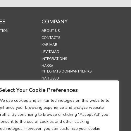
ES
COMPANY
TION
ABOUT US
CONTACTS
KARJÄÄR
LEVITAJAD
INTEGRATIONS
HAKKA
INTEGRATSIOONIPARTNERIKS
NÄITUSED
SECURITY
Select Your Cookie Preferences
S
We use cookies and similar technologies on this website to
enhance your browsing experience and analyze website
POLIITIKA
traffic. By continuing to browse or clicking "Accept All" you
OLIITIKA
consent to the use of cookies and other tracking
DUM
technologies. However, you can customize your cookie
ETE TÖÖTLEMISE