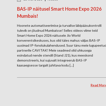
BAS-IP näitusel Smart Home Expo 2026
Mumbais!
Hoonete automatiseerimise ja turvalise läbipääsukontrolli
tulevik on jõudnud Mumbaisse! Selles videos viime teid
Smart Home Expo 2026 näitusele Jio World
konverentsikeskuses, kus olid täies mahus väljas BAS-IP
uusimad IP-fonolukulahendused. Suur tänu meie lugupeetu
partnerile CAVITAK! Meie seadmed olid uhkusega
esindatud nende stendil (Stand J21), kus meeskond
demonstreeris, kui sujuvalt integreerub BAS-IP
kaasaegsesse targalt juhitava kodu […]
Read Mor