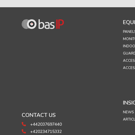
EQU
PANEL
MONIT
INDOO
GUARD
ACCES
ACCES
INSI
NEWS
CONTACT US
ARTIC
+442037697440
+420234715332