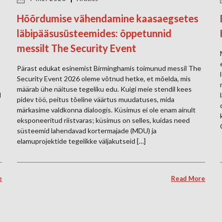
Hõõrdumise vähendamine kaasaegsetes
läbipääsusüsteemides: õppetunnid
messilt The Security Event
Pärast edukat esinemist Birminghamis toimunud messil The
Security Event 2026 oleme võtnud hetke, et mõelda, mis
määrab ühe näituse tegeliku edu. Kuigi meie stendil kees
d
pidev töö, peitus tõeline väärtus muudatuses, mida
märkasime valdkonna dialoogis. Küsimus ei ole enam ainult
eksponeeritud riistvaras; küsimus on selles, kuidas need
süsteemid lahendavad kortermajade (MDU) ja
elamuprojektide tegelikke väljakutseid […]
e
Read More