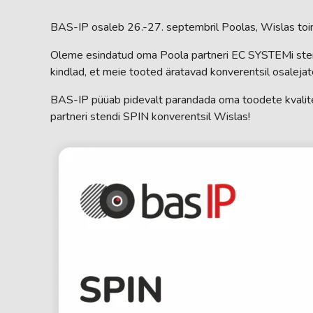
BAS-IP osaleb 26.-27. septembril Poolas, Wislas toim
Oleme esindatud oma Poola partneri EC SYSTEMi sten
kindlad, et meie tooted äratavad konverentsil osalejat
BAS-IP püüab pidevalt parandada oma toodete kvalitee
partneri stendi SPIN konverentsil Wislas!