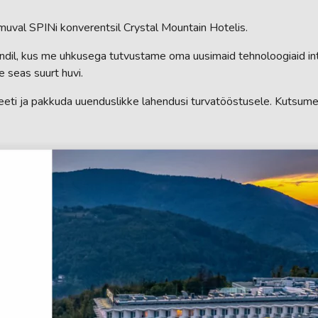
uval SPINi konverentsil Crystal Mountain Hotelis.
dil, kus me uhkusega tutvustame oma uusimaid tehnoloogiaid in
e seas suurt huvi.
ti ja pakkuda uuenduslikke lahendusi turvatööstusele. Kutsume k