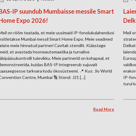
BAS-IP suundub Mumbaisse messile Smart
Laie
Home Expo 2026!
Delk
Meil on rõõm teatada, et meie uusimaid IP-fonolukulahendusi
Meil o
esitletakse Mumbai messil Smart Home Expo. Meie seadmed
strate
leiate meie hinnatud partneri Cavitak stendilt. Külastage
Delkat
meid, et avastada hooneautomaatika ja turvalise
laiend
läbipääsukontrolli tulevikku. Meie partnerid on kohapeal, et
Euroop
demonstreerida, kuidas BAS-IP integreerub sujuvalt
valdko
kaasaegsesse tarkvara kodu ökosüsteemi. 📍 Kus: Jio World
erakor
Convention Centre, Mumbai 🔢 Stend: J21 […]
IP-fon
turul 
Read More