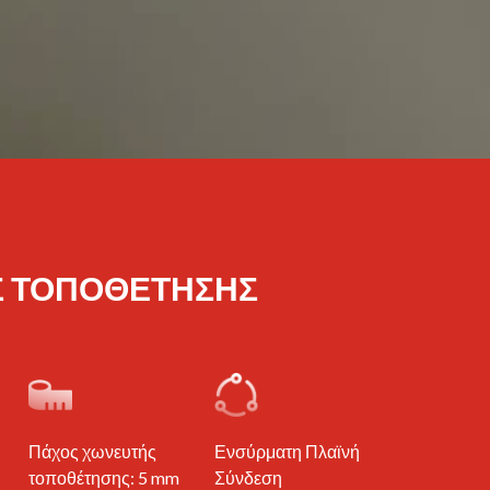
Σ ΤΟΠΟΘΈΤΗΣΗΣ
Πάχος χωνευτής
Ενσύρματη Πλαϊνή
τοποθέτησης: 5 mm
Σύνδεση