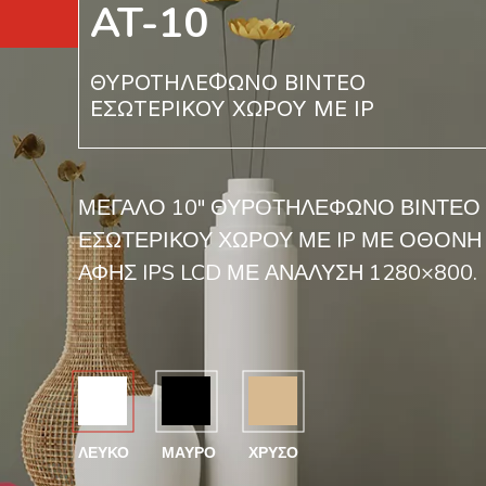
AT-10
ΘΥΡΟΤΗΛΈΦΩΝΟ ΒΊΝΤΕΟ
ΕΣΩΤΕΡΙΚΟΎ ΧΏΡΟΥ ΜΕ IP
ΜΕΓΆΛΟ 10″ ΘΥΡΟΤΗΛΈΦΩΝΟ ΒΊΝΤΕΟ
ΕΣΩΤΕΡΙΚΟΎ ΧΏΡΟΥ ΜΕ IP ΜΕ ΟΘΌΝΗ
ΑΦΉΣ IPS LCD ΜΕ ΑΝΆΛΥΣΗ 1280×800.
ΛΕΥΚΌ
ΜΑΎΡΟ
ΧΡΥΣΌ