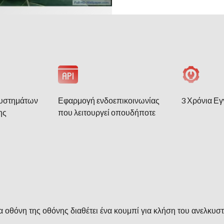
συστημάτων
Εφαρμογή ενδοεπικοινωνίας
3 Χρόνια Ε
ης
που λειτουργεί οπουδήποτε
α οθόνη της οθόνης διαθέτει ένα κουμπί για κλήση του ανελκυστ