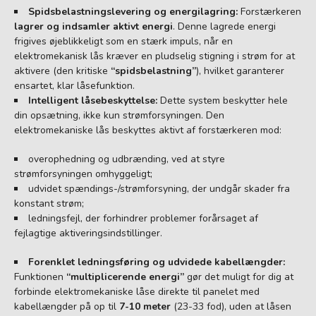
Spidsbelastningslevering og energilagring:
Forstærkeren
lagrer og indsamler aktivt energi
. Denne lagrede energi
frigives øjeblikkeligt som en stærk impuls, når en
elektromekanisk lås kræver en pludselig stigning i strøm for at
aktivere (den kritiske
“spidsbelastning”
), hvilket garanterer
ensartet, klar låsefunktion.
Intelligent låsebeskyttelse:
Dette system beskytter hele
din opsætning, ikke kun strømforsyningen. Den
elektromekaniske lås beskyttes aktivt af forstærkeren mod:
overophedning og udbrænding, ved at styre
strømforsyningen omhyggeligt;
udvidet spændings-/strømforsyning, der undgår skader fra
konstant strøm;
ledningsfejl, der forhindrer problemer forårsaget af
fejlagtige aktiveringsindstillinger.
Forenklet ledningsføring og udvidede kabellængder:
Funktionen
“multiplicerende energi”
gør det muligt for dig at
forbinde elektromekaniske låse direkte til panelet med
kabellængder på op til
7-10 meter
(23-33 fod), uden at låsen