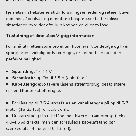
Fjernelsen af eksterne strømforsyningsenheder og relæer bliver
den mest åbenlyse og mærkbare besparelsesfaktor i disse
situationer, hvor der ofte kun kræves en eller to låse.
Tilslutning af dine låse: Vigtig information
For små til mellemstore projekter, hvor hver lille detalje og hver
sparet krone virkelig betyder noget, er denne teknologi den
perfekte mulighed:
Spænding:
12–14 V
Strømforbrug:
Op til 3.5 A (anbefalet)
Kabellængde:
Jo lavere låsens strømforbrug, desto større
er den tilladte kabellængde.
For låse op til 3.5 A anbefales en kabellængde på op til 5-7
meter (16-23 fod) for stabil drift.
Du kan stadig tilslutte låse med højere strømforbrug (f.eks.
4.0–4.5 A) direkte, men den foreslåede kabelafstand bør
sænkes til 3–4 meter (10–13 fod).