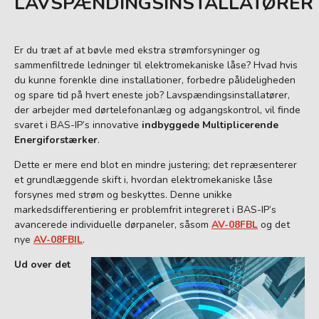
LAVSPÆNDINGSINSTALLATØRER
Er du træt af at bøvle med ekstra strømforsyninger og
sammenfiltrede ledninger til elektromekaniske låse? Hvad hvis
du kunne forenkle dine installationer, forbedre pålideligheden
og spare tid på hvert eneste job? Lavspændingsinstallatører,
der arbejder med dørtelefonanlæg og adgangskontrol, vil finde
svaret i BAS-IP’s innovative
indbyggede Multiplicerende
Energiforstærker
.
Dette er mere end blot en mindre justering; det repræsenterer
et grundlæggende skift i, hvordan elektromekaniske låse
forsynes med strøm og beskyttes. Denne unikke
markedsdifferentiering er problemfrit integreret i BAS-IP’s
avancerede individuelle dørpaneler, såsom
AV-08FBL
og det
nye
AV-08FBIL
.
Ud over det