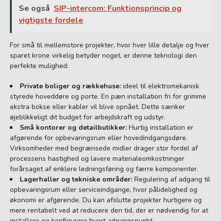
Se også
SIP-intercom: Funktionsprincip og
vigtigste fordele
For små til mellemstore projekter, hvor hver lille detalje og hver
sparet krone virkelig betyder noget, er denne teknologi den
perfekte mulighed:
Private boliger og rækkehuse:
ideel til elektromekanisk
styrede hoveddøre og porte. En pæn installation fri for grimme
ekstra bokse eller kabler vil blive opnået. Dette sænker
øjeblikkeligt dit budget for arbejdskraft og udstyr.
Små kontorer og detailbutikker:
Hurtig installation er
afgørende for opbevaringsrum eller hovedindgangsdøre.
Virksomheder med begrænsede midler drager stor fordel af
processens hastighed og lavere materialeomkostninger
forårsaget af enklere ledningsføring og færre komponenter.
Lagerhaller og tekniske områder:
Regulering af adgang til
opbevaringsrum eller serviceindgange, hvor pålidelighed og
økonomi er afgørende. Du kan afslutte projekter hurtigere og
mere rentabelt ved at reducere den tid, der er nødvendig for at
installere og konfigurere hvert adgangspunkt.