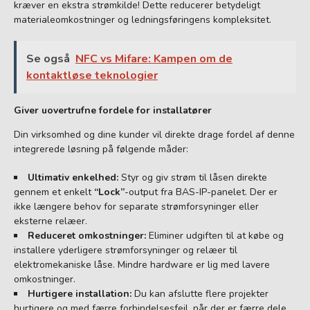
kræver en ekstra strømkilde! Dette reducerer betydeligt
materialeomkostninger og ledningsføringens kompleksitet.
Se også
NFC vs Mifare: Kampen om de
kontaktløse teknologier
Giver uovertrufne fordele for installatører
Din virksomhed og dine kunder vil direkte drage fordel af denne
integrerede løsning på følgende måder:
Ultimativ enkelhed:
Styr og giv strøm til låsen direkte
gennem et enkelt
“Lock”
-output fra BAS-IP-panelet. Der er
ikke længere behov for separate strømforsyninger eller
eksterne relæer.
Reduceret omkostninger:
Eliminer udgiften til at købe og
installere yderligere strømforsyninger og relæer til
elektromekaniske låse. Mindre hardware er lig med lavere
omkostninger.
Hurtigere installation:
Du kan afslutte flere projekter
hurtigere og med færre forbindelsesfejl, når der er færre dele