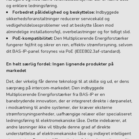
og enklere ledningsføring.
Forbedret pålidelighed og beskyttelse:
Indbyggede
sikkerhedsforanstaltninger reducerer servicekald og
vedligeholdelsesproblemer ved at beskytte låsen mod
almindelige installationsfejl, overbelastninger og for tidligt slid.
PoE-kompatibilitet:
Den Multiplicerende Energiforstærker
fungerer fejlfrit og sikrer en ren, effektiv strømforsyning, selvom
dit BAS-IP-panel forsynes via PoE (IEEE802.3af-standard).
En helt særlig fordel: Ingen lignende produkter på
markedet
Det, der virkelig får denne teknologi til at skille sig ud, er dens
særpræg på intercom-markedet. Den indbyggede
Multiplicerende Energiforstærker fra BAS-IP er en
banebrydende innovation, der er integreret direkte i dørpanelet,
i modsætning til andre systemer, der kræver eksterne
strømforsyningsenheder, uafhængige relæer eller specialiseret
ledningsføring til elektromekaniske låse. Dette indebærer, at
andre løsninger ikke vil tilbyde denne grad af direkte
understøttelse af elektromekaniske låse og indlejret intelligent