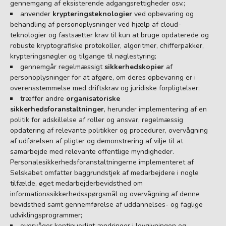
gennemgang af eksisterende adgangsrettigheder osv.;
anvender
krypteringsteknologier
ved opbevaring og
behandling af personoplysninger ved hjælp af cloud-
teknologier og fastsætter krav til kun at bruge opdaterede og
robuste kryptografiske protokoller, algoritmer, chifferpakker,
krypteringsnøgler og tilgange til nøglestyring;
gennemgår regelmæssigt
sikkerhedskopier
af
personoplysninger for at afgøre, om deres opbevaring er i
overensstemmelse med driftskrav og juridiske forpligtelser;
træffer andre
organisatoriske
sikkerhedsforanstaltninger
, herunder implementering af en
politik for adskillelse af roller og ansvar, regelmæssig
opdatering af relevante politikker og procedurer, overvågning
af udførelsen af pligter og demonstrering af vilje til at
samarbejde med relevante offentlige myndigheder.
Personalesikkerhedsforanstaltningerne implementeret af
Selskabet omfatter baggrundstjek af medarbejdere i nogle
tilfælde, øget medarbejderbevidsthed om
informationssikkerhedsspørgsmål og overvågning af denne
bevidsthed samt gennemførelse af uddannelses- og faglige
udviklingsprogrammer;
overvåger kontinuerligt ændringer i lovgivningen og