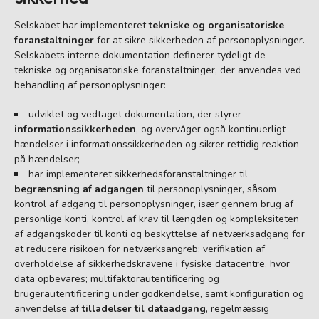
Selskabet har implementeret
tekniske og organisatoriske
foranstaltninger
for at sikre sikkerheden af personoplysninger.
Selskabets interne dokumentation definerer tydeligt de
tekniske og organisatoriske foranstaltninger, der anvendes ved
behandling af personoplysninger:
udviklet og vedtaget dokumentation, der styrer
informationssikkerheden
, og overvåger også kontinuerligt
hændelser i informationssikkerheden og sikrer rettidig reaktion
på hændelser;
har implementeret sikkerhedsforanstaltninger til
begrænsning af adgangen
til personoplysninger, såsom
kontrol af adgang til personoplysninger, især gennem brug af
personlige konti, kontrol af krav til længden og kompleksiteten
af adgangskoder til konti og beskyttelse af netværksadgang for
at reducere risikoen for netværksangreb; verifikation af
overholdelse af sikkerhedskravene i fysiske datacentre, hvor
data opbevares; multifaktorautentificering og
brugerautentificering under godkendelse, samt konfiguration og
anvendelse af
tilladelser til dataadgang
, regelmæssig