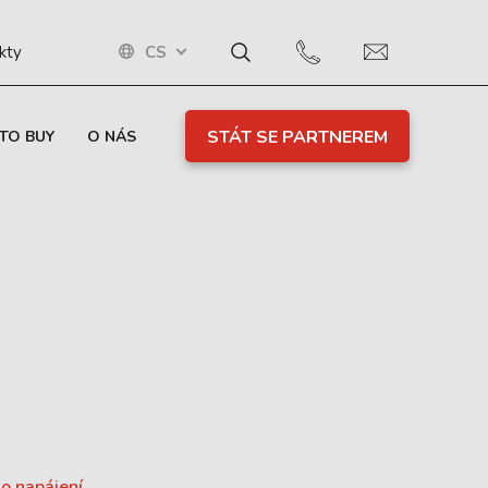
CS
kty
STÁT SE PARTNEREM
TO BUY
O NÁS
o napájení