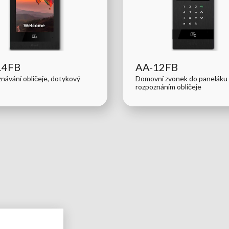
14FB
AA-12FB
návání obličeje, dotykový
Domovní zvonek do paneláku
rozpoznáním obličeje