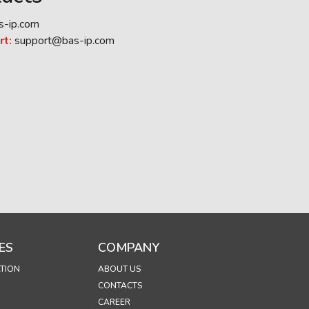
s-ip.com
rt:
support@bas-ip.com
ES
COMPANY
TION
ABOUT US
CONTACTS
CAREER