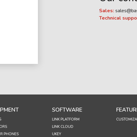
Sales:
sales@ba
Technical suppo
IPMENT
SOFTWARE
FEATUR
S
LINK PLATFORM
CUSTOMIZA
ORS
LINK CLOUD
R PHONES
UKEY