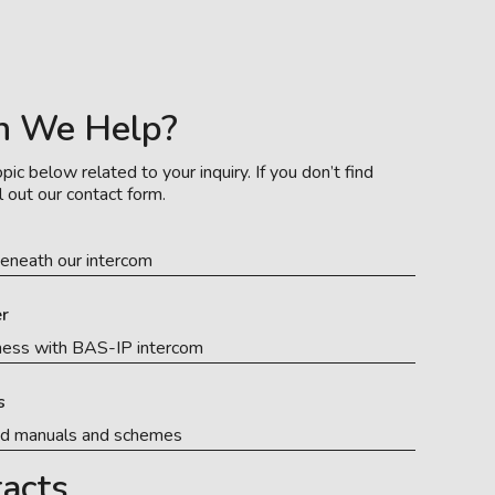
n We Help?
pic below related to your inquiry. If you don’t find
l out our contact form.
eneath our intercom
r
ness with BAS-IP intercom
s
ed manuals and schemes
acts