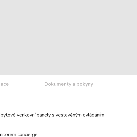
kace
Dokumenty a pokyny
cebytové venkovní panely s vestavěným ovládáním
nitorem concierge.