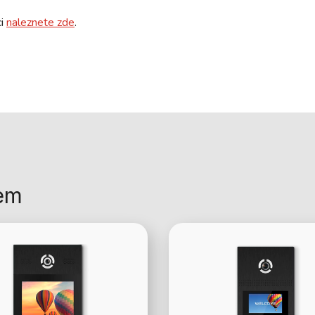
ci
naleznete zde
.
tem