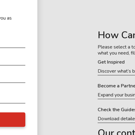
you as
How Ca
Please select a to
what you need, fil
Get Inspired
Discover what’s b
Become a Partne
Expand your busi
Check the Guide
Download detail
Our cont