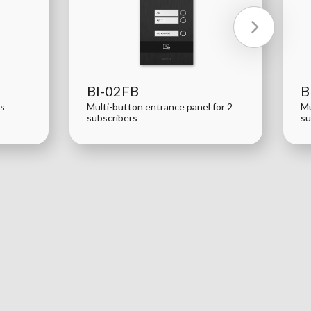
BI-02FB
B
 s
Multi-button entrance panel for 2
Mu
subscribers
su