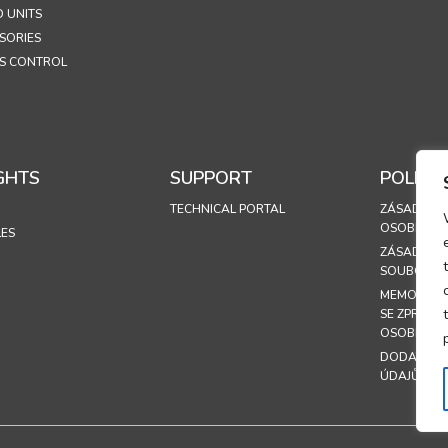
 UNITS
SORIES
S CONTROL
GHTS
SUPPORT
POLICIE
TECHNICAL PORTAL
ZÁSADY O
OSOBNÍCH
LES
ZÁSADY PO
SOUBORU 
MEMORAND
SE ZPRACO
OSOBNÍCH
DODATEK O
ÚDAJŮ