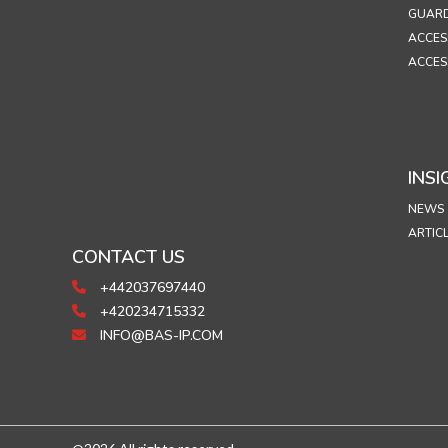
GUARD
ACCES
ACCES
INSI
NEWS
ARTIC
CONTACT US
+442037697440
+420234715332
INFO@BAS-IP.COM