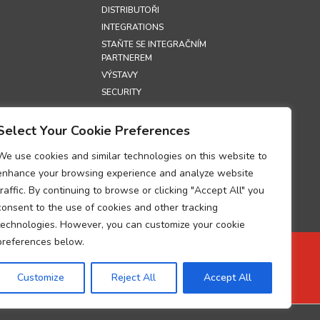
DISTRIBUTOŘI
INTEGRATIONS
STAŇTE SE INTEGRAČNÍM
PARTNEREM
VÝSTAVY
SECURITY
S
Select Your Cookie Preferences
CHRANY
We use cookies and similar technologies on this website to
 ÚDAJŮ
enhance your browsing experience and analyze website
UŽÍVÁNÍ
traffic. By continuing to browse or clicking "Accept All" you
COOKIE
consent to the use of cookies and other tracking
UM O SOULADU
technologies. However, you can customize your cookie
VÁNÍM
 ÚDAJŮ
preferences below.
 ZPRACOVÁNÍ
Customize
Reject All
Accept All
UP