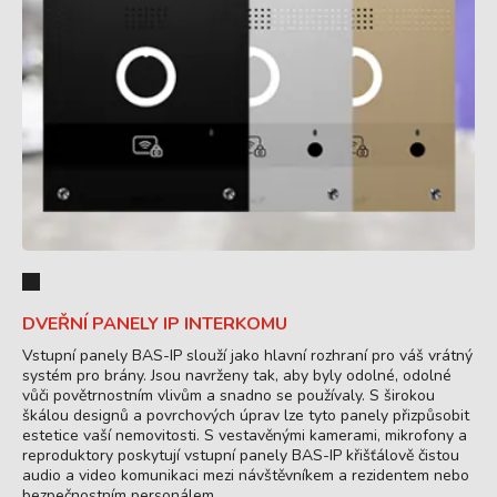
DVEŘNÍ PANELY IP INTERKOMU
Vstupní panely BAS-IP slouží jako hlavní rozhraní pro váš vrátný
systém pro brány. Jsou navrženy tak, aby byly odolné, odolné
vůči povětrnostním vlivům a snadno se používaly. S širokou
škálou designů a povrchových úprav lze tyto panely přizpůsobit
estetice vaší nemovitosti. S vestavěnými kamerami, mikrofony a
reproduktory poskytují vstupní panely BAS-IP křišťálově čistou
audio a video komunikaci mezi návštěvníkem a rezidentem nebo
bezpečnostním personálem.