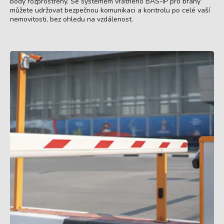
body rozprostřeny. Se systémem vrátného BAS-IP pro brány
můžete udržovat bezpečnou komunikaci a kontrolu po celé vaší
nemovitosti, bez ohledu na vzdálenost.