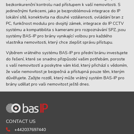
bezkonkurenční kontrolu nad přístupem k vaší nemovitosti. S
jedinečnými funkcemi, jako je bezproblémová integrace do IP
lokální sítě, konektivita na dlouhé vzdálenosti, ovládání bran z
PC, funkčnost modulu pro dvojitý zámek, integrace do IP CCTV
systému a kompatibilita s kamerami pro rozpoznávání SPZ, jsou
systémy BAS-IP pro brány vynikající volbou pro každého
vlastníka nemovitosti, který chce zlepšit správu přístupu.
Výběrem vrátného systému BAS-IP pro přední bránu investujete
do řešení, které se snadno přizpůsobí vašim potřebám, poroste
s vaší nemovitostí a poskytne vám klid, který přichází s vědomím,
že vaše nemovitost je bezpečná a přístupná pouze těm, kterým
důvěřujete. Zažijte rozdíl, který může vrátný systém BAS-IP pro
brány udělat pro vaši nemovitost ještě dnes.
CONTACT US
+442037697440