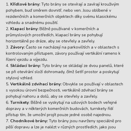
Křídlové brány:
Tyto brány se otevírají a zavírají krouživým
pohybem, buď směrem dovnitř, nebo ven. Jsou oblíbené v
rezidenčních a komerčních objektech díky svému klasickému
vzhledu a snadnému použití.
Klapací brány:
Běžně používané v komerčních a
průmyslových prostředích, klapací brány se pohybují
horizontálně po dráze, aby se otevřely a zavřely.
Závory:
Často se nacházejí na parkovištích a v oblastech s
kontrolovaným přístupem, závory používají vertikální rameno k
řízení vjezdu a výjezdu.
Skládací brány:
Tyto brány se skládají ze dvou panelů, které
se při otevírání složí dohromady, čímž šetří prostor a poskytují
stylový vzhled.
Vertikálně zdvihací brány:
Obvykle se používají v oblastech
s vysokou úrovní bezpečnosti, vertikálně zdvihací brány se
pohybují nahoru a dolů, aby se otevřely a zavřely.
Turnikety
: Běžně se vyskytují na uzlových bodech veřejné
dopravy a v některých komerčních budovách, turnikety řídí
přístup tím, že umožní projít pouze jedné osobě najednou.
Chodníkové brány:
Tyto brány jsou navrženy speciálně pro
pěší dopravu a lze je nalézt v různých prostředích, jako jsou