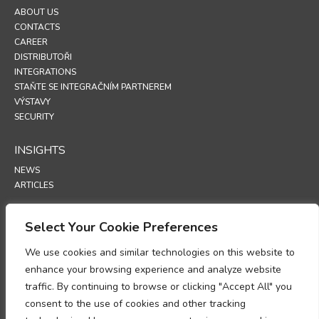
ABOUT US
CONTACTS
CAREER
DISTRIBUTOŘI
INTEGRATIONS
STAŇTE SE INTEGRAČNÍM PARTNEREM
VÝSTAVY
SECURITY
INSIGHTS
NEWS
ARTICLES
SUPPORT
Select Your Cookie Preferences
TECHNICAL PORTAL
We use cookies and similar technologies on this website to
enhance your browsing experience and analyze website
POLICIES
traffic. By continuing to browse or clicking "Accept All" you
ZÁSADY OCHRANY OSOBNÍCH ÚDAJŮ
consent to the use of cookies and other tracking
ZÁSADY POUŽÍVÁNÍ SOUBORU COOKIE