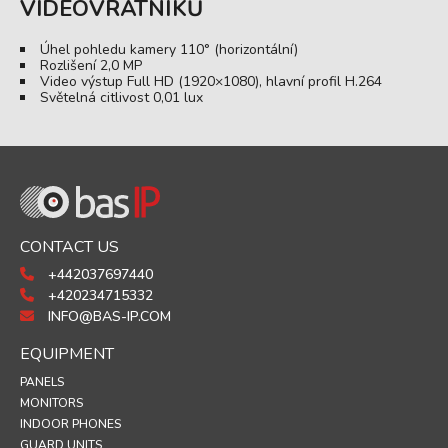
VIDEOVRÁTNÍKŮ
Úhel pohledu kamery 110° (horizontální)
Rozlišení 2,0 MP
Video výstup Full HD (1920×1080), hlavní profil H.264
Světelná citlivost 0,01 lux
CONTACT US
+442037697440
+420234715332
INFO@BAS-IP.COM
EQUIPMENT
PANELS
MONITORS
INDOOR PHONES
GUARD UNITS