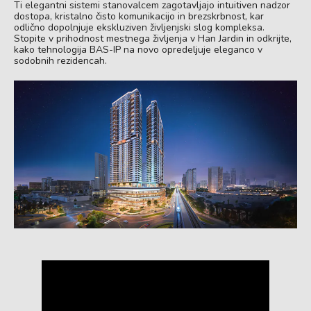
Ti elegantni sistemi stanovalcem zagotavljajo intuitiven nadzor
dostopa, kristalno čisto komunikacijo in brezskrbnost, kar
odlično dopolnjuje ekskluziven življenjski slog kompleksa.
Stopite v prihodnost mestnega življenja v Han Jardin in odkrijte,
kako tehnologija BAS-IP na novo opredeljuje eleganco v
sodobnih rezidencah.