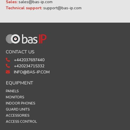
Sales:
sales@bas-ip.com
Technical support:
support@bas-ip.com
CONTACT US
+442037697440
+420234715332
INFO@BAS-IP.COM
EQUIPMENT
PANELS
MONITORS
INDOOR PHONES
GUARD UNITS
ACCESSORIES
ACCESS CONTROL