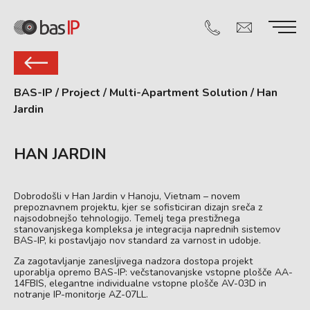
BAS-IP
/
Project
/
Multi-Apartment Solution
/
Han
Jardin
HAN JARDIN
Dobrodošli v Han Jardin v Hanoju, Vietnam – novem
prepoznavnem projektu, kjer se sofisticiran dizajn sreča z
najsodobnejšo tehnologijo. Temelj tega prestižnega
stanovanjskega kompleksa je integracija naprednih sistemov
BAS-IP, ki postavljajo nov standard za varnost in udobje.
Za zagotavljanje zanesljivega nadzora dostopa projekt
uporablja opremo BAS-IP: večstanovanjske vstopne plošče AA-
14FBIS, elegantne individualne vstopne plošče AV-03D in
notranje IP-monitorje AZ-07LL.