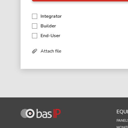
Integrator
Builder
End-User
Attach file
EQU
PANEL
MONIT