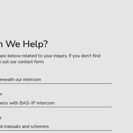
n We Help?
pic below related to your inquiry. If you don’t find
l out our contact form.
eneath our intercom
r
ness with BAS-IP intercom
s
ed manuals and schemes