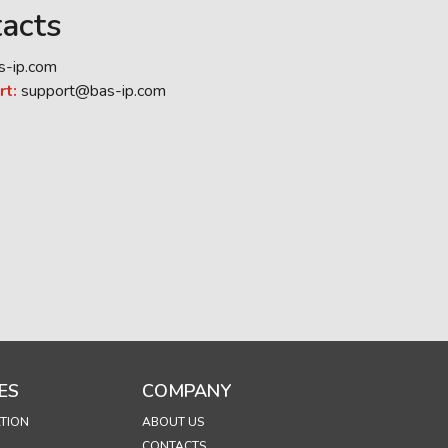
acts
s-ip.com
rt:
support@bas-ip.com
ES
COMPANY
TION
ABOUT US
CONTACTS