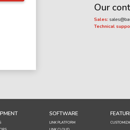
Our cont
Sales:
sales@ba
Technical suppo
IPMENT
SOFTWARE
FEATUR
S
LINK PLATFORM
CUSTOMIZA
ORS
LINK CLOUD