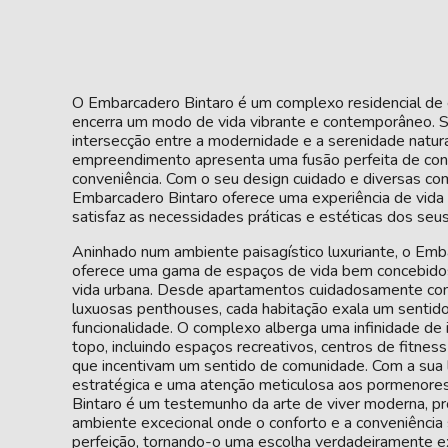
O Embarcadero Bintaro é um complexo residencial de
encerra um modo de vida vibrante e contemporâneo. S
intersecção entre a modernidade e a serenidade natura
empreendimento apresenta uma fusão perfeita de confo
conveniência. Com o seu design cuidado e diversas co
Embarcadero Bintaro oferece uma experiência de vida
satisfaz as necessidades práticas e estéticas dos seus
Aninhado num ambiente paisagístico luxuriante, o Emb
oferece uma gama de espaços de vida bem concebido
vida urbana. Desde apartamentos cuidadosamente co
luxuosas penthouses, cada habitação exala um sentido
funcionalidade. O complexo alberga uma infinidade de 
topo, incluindo espaços recreativos, centros de fitness
que incentivam um sentido de comunidade. Com a sua 
estratégica e uma atenção meticulosa aos pormenore
Bintaro é um testemunho da arte de viver moderna, p
ambiente excecional onde o conforto e a conveniência
perfeição, tornando-o uma escolha verdadeiramente ex