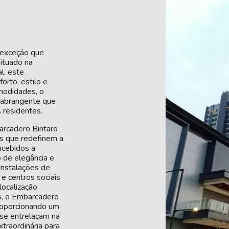
 exceção que
ituado na
l, este
rto, estilo e
modidades, o
 abrangente que
 residentes.
arcadero Bintaro
s que redefinem a
ncebidos a
 de elegância e
instalações de
 e centros sociais
localização
s, o Embarcadero
roporcionando um
 se entrelaçam na
traordinária para