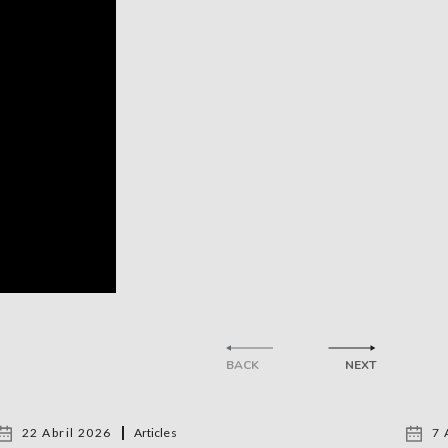
BACK
NEXT
22 Abril 2026
Articles
7 