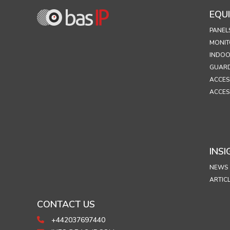
EQU
PANEL
MONIT
INDOO
GUARD
ACCES
ACCES
INSI
NEWS
ARTIC
CONTACT US
+442037697440