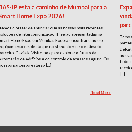
BAS-IP está a caminho de Mumbai para a
Expa
Smart Home Expo 2026!
vind
parc
Temos o prazer de anunciar que as nossas mais recentes
soluções de intercomunicação IP serão apresentadas na
Temos 
Smart Home Expo em Mumbai. Poderá encontrar o nosso
parcer
equipamento em destaque no stand do nosso estimado
Delkat
parceiro, Cavitak. Visite-nos para explorar o futuro da
nossa 
automação de edifícios e do controlo de acessos seguro. Os
todo o
nossos parceiros estarão […]
técnic
[…]
Read More