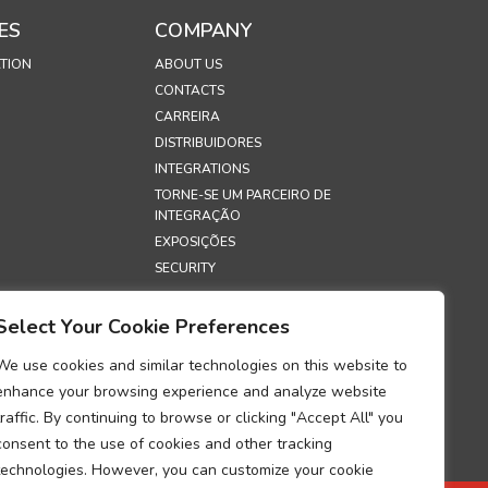
ES
COMPANY
TION
ABOUT US
CONTACTS
CARREIRA
DISTRIBUIDORES
INTEGRATIONS
TORNE-SE UM PARCEIRO DE
INTEGRAÇÃO
EXPOSIÇÕES
SECURITY
S
Select Your Cookie Preferences
E PRIVACIDADE
We use cookies and similar technologies on this website to
E COOKIES
enhance your browsing experience and analyze website
O SOBRE A
traffic. By continuing to browse or clicking "Accept All" you
DADE NO
consent to the use of cookies and other tracking
TO DE DADOS
technologies. However, you can customize your cookie