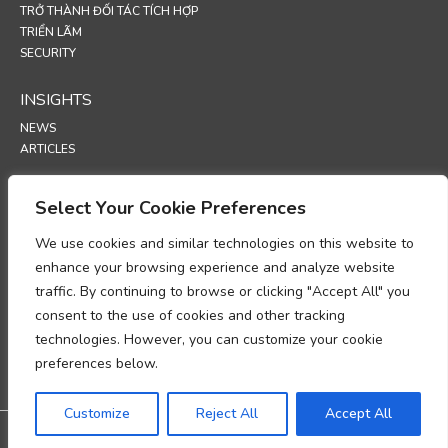
TRỞ THÀNH ĐỐI TÁC TÍCH HỢP
TRIỂN LÃM
SECURITY
INSIGHTS
NEWS
ARTICLES
SUPPORT
Select Your Cookie Preferences
TECHNICAL PORTAL
We use cookies and similar technologies on this website to
enhance your browsing experience and analyze website
POLICIES
traffic. By continuing to browse or clicking "Accept All" you
CHÍNH SÁCH BẢO MẬT
consent to the use of cookies and other tracking
INFORMASJONSKAPSLER
technologies. However, you can customize your cookie
BẢN GHI NHỚ VỀ TUÂN THỦ XỬ LÝ DỮ LIỆU CÁ NHÂN
PHỤ LỤC XỬ LÝ DỮ LIỆU
preferences below.
UP
Customize
Reject All
Accept All
@2026 All rights reserved