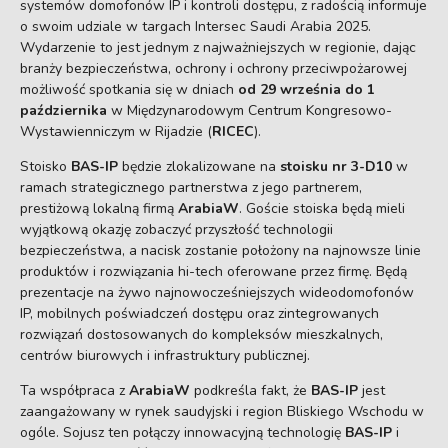
systemów domofonów IP i kontroli dostępu, z radością informuje
o swoim udziale w targach Intersec Saudi Arabia 2025.
Wydarzenie to jest jednym z najważniejszych w regionie, dając
branży bezpieczeństwa, ochrony i ochrony przeciwpożarowej
możliwość spotkania się w dniach
od 29 września do 1
października
w Międzynarodowym Centrum Kongresowo-
Wystawienniczym w Rijadzie (
RICEC
).
Stoisko
BAS-IP
będzie zlokalizowane na
stoisku nr 3-D10
w
ramach strategicznego partnerstwa z jego partnerem,
prestiżową lokalną firmą
ArabiaW
. Goście stoiska będą mieli
wyjątkową okazję zobaczyć przyszłość technologii
bezpieczeństwa, a nacisk zostanie położony na najnowsze linie
produktów i rozwiązania hi-tech oferowane przez firmę. Będą
prezentacje na żywo najnowocześniejszych wideodomofonów
IP, mobilnych poświadczeń dostępu oraz zintegrowanych
rozwiązań dostosowanych do kompleksów mieszkalnych,
centrów biurowych i infrastruktury publicznej.
Ta współpraca z
ArabiaW
podkreśla fakt, że
BAS-IP
jest
zaangażowany w rynek saudyjski i region Bliskiego Wschodu w
ogóle. Sojusz ten połączy innowacyjną technologię
BAS-IP
i