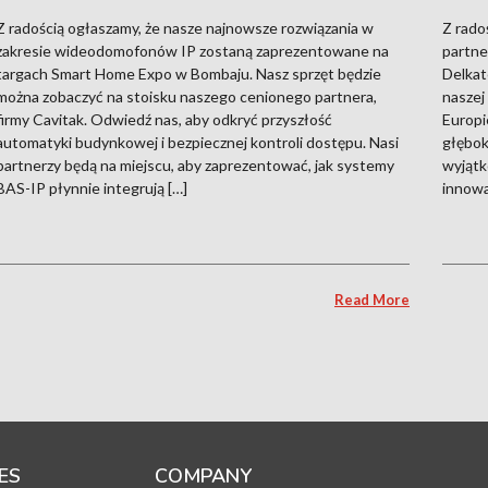
Z radością ogłaszamy, że nasze najnowsze rozwiązania w
Z rado
zakresie wideodomofonów IP zostaną zaprezentowane na
partne
targach Smart Home Expo w Bombaju. Nasz sprzęt będzie
Delkat
można zobaczyć na stoisku naszego cenionego partnera,
naszej
firmy Cavitak. Odwiedź nas, aby odkryć przyszłość
Europi
automatyki budynkowej i bezpiecznej kontroli dostępu. Nasi
głębok
partnerzy będą na miejscu, aby zaprezentować, jak systemy
wyjątk
BAS-IP płynnie integrują […]
innowa
Read More
ES
COMPANY