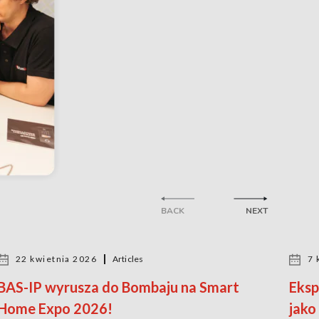
BACK
NEXT
22 kwietnia 2026
Articles
7 
BAS-IP wyrusza do Bombaju na Smart
Eksp
Home Expo 2026!
jako