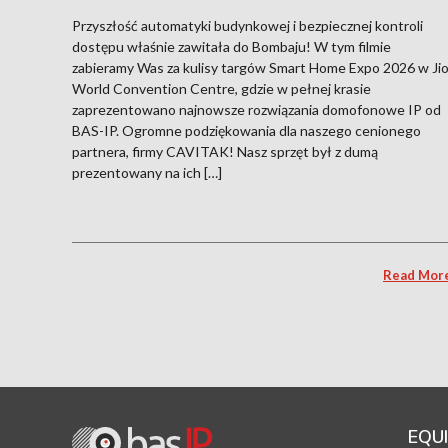
Przyszłość automatyki budynkowej i bezpiecznej kontroli
dostępu właśnie zawitała do Bombaju! W tym filmie
zabieramy Was za kulisy targów Smart Home Expo 2026 w Ji
World Convention Centre, gdzie w pełnej krasie
zaprezentowano najnowsze rozwiązania domofonowe IP od
BAS-IP. Ogromne podziękowania dla naszego cenionego
partnera, firmy CAVITAK! Nasz sprzęt był z dumą
prezentowany na ich […]
Read Mor
EQU