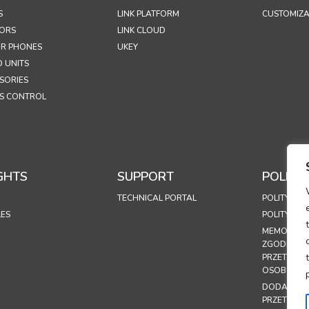
S
LINK PLATFORM
CUSTOMIZA
ORS
LINK CLOUD
R PHONES
UKEY
 UNITS
SORIES
S CONTROL
GHTS
SUPPORT
POLICIE
TECHNICAL PORTAL
POLITYKA 
LES
POLITYKA 
MEMORAND
ZGODNOŚC
PRZETWAR
OSOBOWY
DODATEK 
PRZETWAR