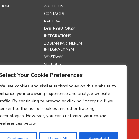
TION
ABOUT US
CONTACTS
KARIERA
DYSTRYBUTORZY
INTEGRATIONS
ZOSTAŃ PARTNEREM
INTEGRACYJNYM
WYSTAWY
SECURITY
Select Your Cookie Preferences
S
We use cookies and similar technologies on this website to
PRYWATNOŚCI
enhance your browsing experience and analyze website
PLIKÓW COOKIE
traffic. By continuing to browse or clicking "Accept All" you
UM DOTYCZĄCE
consent to the use of cookies and other tracking
I
technologies. However, you can customize your cookie
ZANIA DANYCH
CH
preferences below.
DOTYCZĄCY
ZANIA DANYCH
Customize
Reject All
Accept All