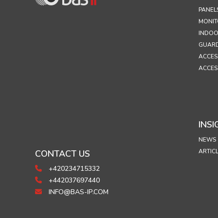
PANEL
MONIT
INDOO
GUARD
ACCES
ACCES
INSI
NEWS
ARTIC
CONTACT US
+420234715332
+442037697440
INFO@BAS-IP.COM