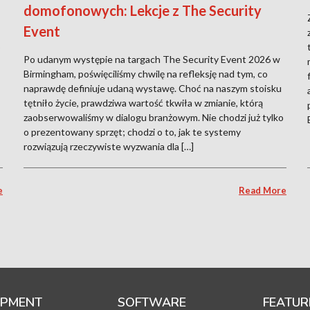
domofonowych: Lekcje z The Security
Event
o
Po udanym występie na targach The Security Event 2026 w
Birmingham, poświęciliśmy chwilę na refleksję nad tym, co
naprawdę definiuje udaną wystawę. Choć na naszym stoisku
tętniło życie, prawdziwa wartość tkwiła w zmianie, którą
zaobserwowaliśmy w dialogu branżowym. Nie chodzi już tylko
o prezentowany sprzęt; chodzi o to, jak te systemy
rozwiązują rzeczywiste wyzwania dla […]
e
Read More
IPMENT
SOFTWARE
FEATUR