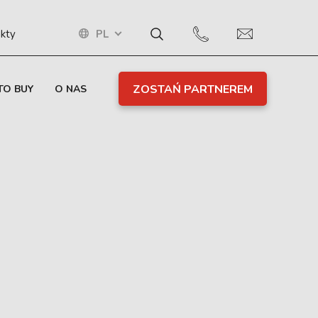
PL
kty
ZOSTAŃ PARTNEREM
TO BUY
O NAS