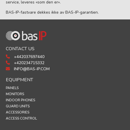
service, leveres «som den er».
BAS-IP-fastvare dekkes ikke av BAS-IP-garantien.
CONTACT US
+442037697440
+420234715332
INFO@BAS-IP.COM
EQUIPMENT
PANELS
MONITORS
INDOOR PHONES
GUARD UNITS
ACCESSORIES
ACCESS CONTROL