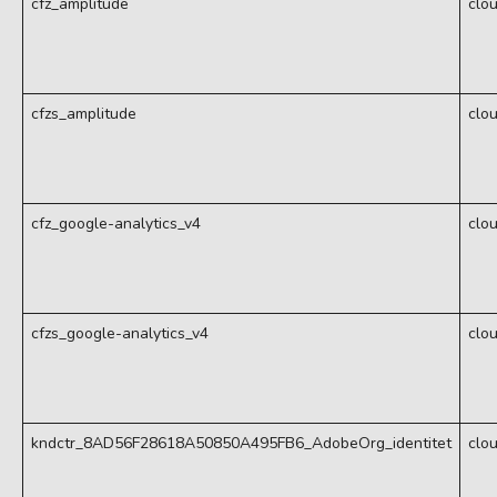
cfz_amplitude
clo
cfzs_amplitude
clo
cfz_google-analytics_v4
clo
cfzs_google-analytics_v4
clo
kndctr_8AD56F28618A50850A495FB6_AdobeOrg_identitet
clo