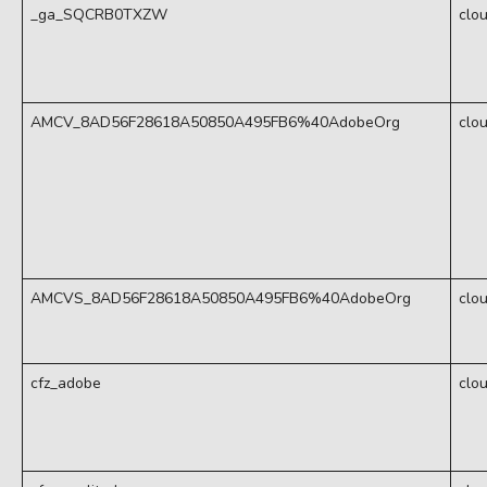
_ga_SQCRB0TXZW
clo
AMCV_8AD56F28618A50850A495FB6%40AdobeOrg
clo
AMCVS_8AD56F28618A50850A495FB6%40AdobeOrg
clo
cfz_adobe
clo