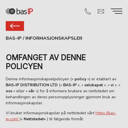
BAS-IP
/
INFORMASJONSKAPSLER
OMFANGET AV DENNE
POLICYEN
Denne informasjonskapselpolicyen («
policy
») er etablert av
BAS-IP DISTRIBUTION LTD
(«
BAS-IP
», «
selskapet
», «
vi
», «
oss
» eller «
vår
») for å informere brukere av nettstedet om
behandlingen av deres personopplysninger gjennom bruk av
informasjonskapsler.
Vi bruker informasjonskapsler på nettstedet vårt
https://bas-
ip.com/
(«
Nettstedet»
) til følgende formål: