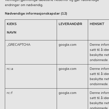
endringer om nødvendig.
Nødvendige informasjonskapsler (12)
KJEKS
LEVERANDØR
HENSIKT
NAVN
_GRECAPTCHA
google.com
Denne infor
satt til å id
beskytte ne
ondsinnede
rc::a
google.com
Denne infor
satt til å id
beskytte ne
ondsinnede
rc::f
google.com
Denne infor
satt til å id
beskytte ne
ondsinnede