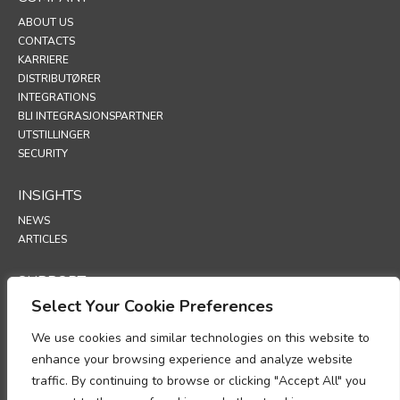
ABOUT US
CONTACTS
KARRIERE
DISTRIBUTØRER
INTEGRATIONS
BLI INTEGRASJONSPARTNER
UTSTILLINGER
SECURITY
INSIGHTS
NEWS
ARTICLES
SUPPORT
Select Your Cookie Preferences
TECHNICAL PORTAL
We use cookies and similar technologies on this website to
POLICIES
enhance your browsing experience and analyze website
PERSONVERNERKLÆRING
traffic. By continuing to browse or clicking "Accept All" you
INFORMASJONSKAPSLER