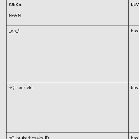
KJEKS
LE
NAVN
_ga_*
bas
nQ_cookieId
bas
nQ_brukerbesøks-ID
bas