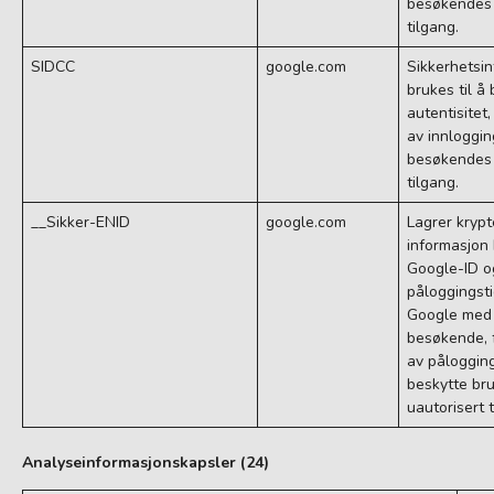
besøkendes 
tilgang.
SIDCC
google.com
Sikkerhetsi
brukes til å
autentisitet
av innloggi
besøkendes 
tilgang.
__Sikker-ENID
google.com
Lagrer krypte
informasjon 
Google-ID o
påloggingsti
Google med å
besøkende, f
av påloggin
beskytte br
uautorisert t
Analyseinformasjonskapsler (24)