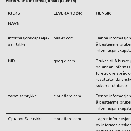
Foretrukne informasjonskapsler (4)
KJEKS
LEVERANDØR
HENSIKT
NAVN
informasjonskapselja-
bas-ip.com
Denne informasjon
samtykke
å bestemme bruker
informasjonskapsle
NID
google.com
Brukes til å huske
og annen informasj
foretrukne språk 
resultater du ønske
søkeresultatside.
zaraz-samtykke
cloudflare.com
Denne informasjon
å bestemme bruker
informasjonskapsle
OptanonSamtykke
cloudflare.com
Lagrer informasjon
av informasjonskap