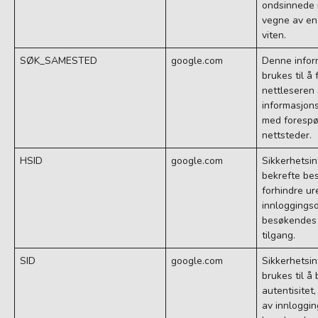
ondsinnede 
vegne av en
viten.
SØK_SAMESTED
google.com
Denne infor
brukes til å 
nettleseren
informasjo
med forespør
nettsteder.
HSID
google.com
Sikkerhetsi
bekrefte bes
forhindre ur
innloggings
besøkendes 
tilgang.
SID
google.com
Sikkerhetsi
brukes til å
autentisitet
av innloggi