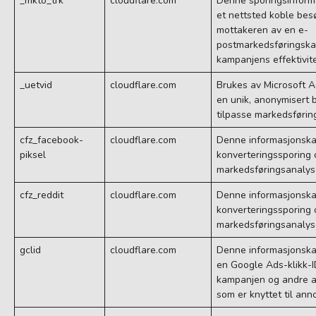
_mkto_trk
cloudflare.com
Denne sporingsinform
et nettsted koble bes
mottakeren av en e-
postmarkedsføringska
kampanjens effektivite
_uetvid
cloudflare.com
Brukes av Microsoft Ad
en unik, anonymisert 
tilpasse markedsførin
cfz_facebook-
cloudflare.com
Denne informasjonskap
piksel
konverteringssporing 
markedsføringsanalys
cfz_reddit
cloudflare.com
Denne informasjonskap
konverteringssporing 
markedsføringsanalys
gclid
cloudflare.com
Denne informasjonska
en Google Ads-klikk-ID
kampanjen og andre att
som er knyttet til ann