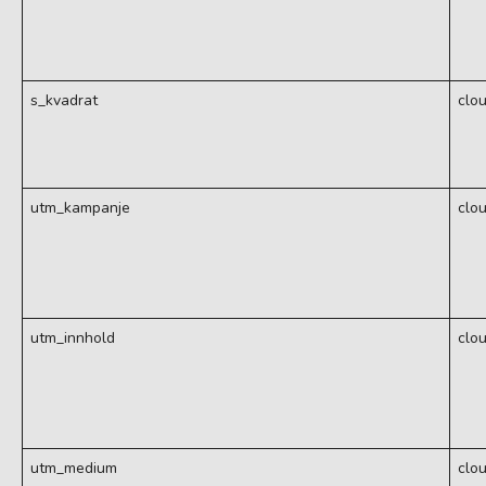
s_kvadrat
clo
utm_kampanje
clo
utm_innhold
clo
utm_medium
clo