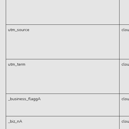
utm_source
clo
utm_term
clo
_business_flaggA
clo
_biz_nA
clo