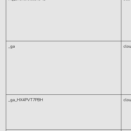
_ga
clo
_ga_HX4PVT7PBH
clo