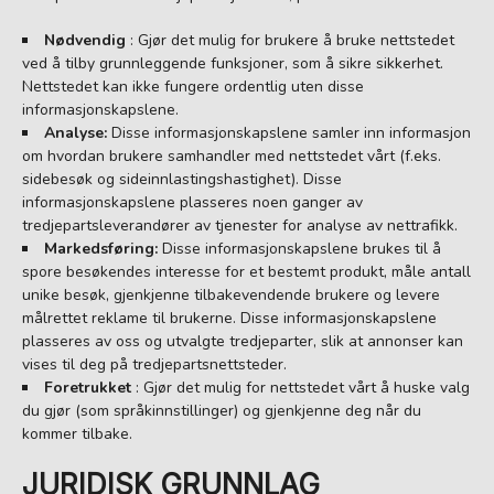
Nødvendig
: Gjør det mulig for brukere å bruke nettstedet
ved å tilby grunnleggende funksjoner, som å sikre sikkerhet.
Nettstedet kan ikke fungere ordentlig uten disse
informasjonskapslene.
Analyse:
Disse informasjonskapslene samler inn informasjon
om hvordan brukere samhandler med nettstedet vårt (f.eks.
sidebesøk og sideinnlastingshastighet). Disse
informasjonskapslene plasseres noen ganger av
tredjepartsleverandører av tjenester for analyse av nettrafikk.
Markedsføring:
Disse informasjonskapslene brukes til å
spore besøkendes interesse for et bestemt produkt, måle antall
unike besøk, gjenkjenne tilbakevendende brukere og levere
målrettet reklame til brukerne. Disse informasjonskapslene
plasseres av oss og utvalgte tredjeparter, slik at annonser kan
vises til deg på tredjepartsnettsteder.
Foretrukket
: Gjør det mulig for nettstedet vårt å huske valg
du gjør (som språkinnstillinger) og gjenkjenne deg når du
kommer tilbake.
JURIDISK GRUNNLAG