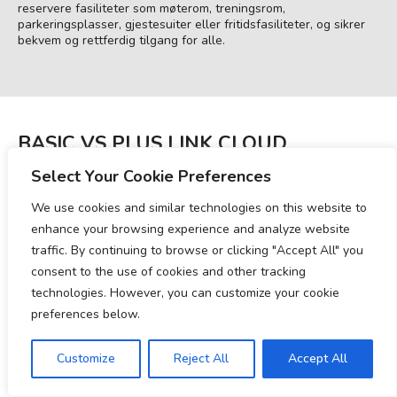
reservere fasiliteter som møterom, treningsrom,
parkeringsplasser, gjestesuiter eller fritidsfasiliteter, og sikrer
bekvem og rettferdig tilgang for alle.
BASIC VS PLUS LINK CLOUD
Select Your Cookie Preferences
We use cookies and similar technologies on this website to
TREKK
BASIC
PLUS
enhance your browsing experience and analyze website
traffic. By continuing to browse or clicking "Accept All" you
consent to the use of cookies and other tracking
VIRTUELLE TALL
technologies. However, you can customize your cookie
preferences below.
MOBILAPPLIKASJON
Customize
Reject All
Accept All