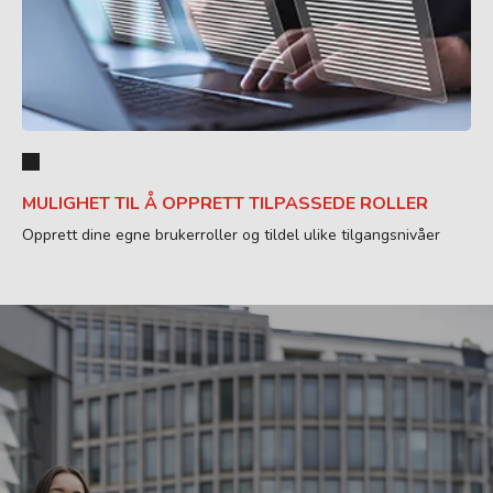
MULIGHET TIL Å OPPRETT TILPASSEDE ROLLER
Opprett dine egne brukerroller og tildel ulike tilgangsnivåer