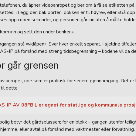
elefonen, du åpner videoanropet og ber om å få se etiketten på 
al settes: «Legg den bak porten, boksen er til høyre», eller «Gå o
åses opp i noen sekunder, og personen går inn uten å måtte holde
, kom inn og sett den under benken».
inngangen stå «vidåpen». Svar hver enkelt separat. I sjeldne tilfel
S-IP på forhånd med streng tidsbegrensning – kodene vil da de
or går grensen
 av anropet, noe som er praktisk for senere gjennomgang. Det er
il dette.
 BAS-IP AV-08FBIL er egnet for statlige og kommunale pros
olig betyr det gårdsplassen; for en blokk – gangen utenfor leilig
r hjemme, eller avtal på forhånd med vaktmester eller forvaltning.