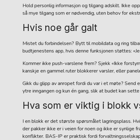
Hold personlig informasjon og tilgang adskilt. Ikke opp
så mye tilgang som er nødvendig, uten behov for ekstr
Hvis noe går galt
Mistet du forbindelsen? Bytt til mobildata og ring tilb
budtjenestens app, hvis denne funksjonen støttes: «Je
Kommer ikke push-varslene frem? Sjekk «Ikke forstyrr»
kanskje en gammel ruter blokkerer varsler, eller panel
Gikk du glipp av anropet fordi du var i et møte? Send
ytre inngangen og kun én gang, slik at budet kan sette
Hva som er viktig i blokk v
I en blokk er det største spørsmålet lagringsplass. Hv
der pakker ikke er i veien for noen og ikke er synlige f
konflikter. BAS-IP er praktisk fordi forvaltningsselsk