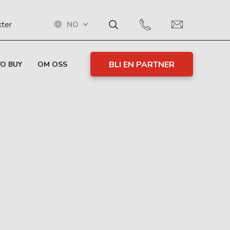
NO
kter
BLI EN PARTNER
O BUY
OM OSS