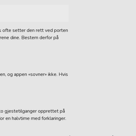
rs ofte setter den rett ved porten
rene dine. Bestem derfor på
gen, og appen «sovner» ikke. Hvis
to gjestetilganger opprettet på
for en halvtime med forklaringer.