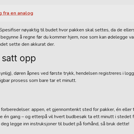
g fra en analog
 Spesifiser nøyaktig til budet hvor pakken skal settes, da de elle
rt begynne å regne før du kommer hjem, noe som kan ødelegge va
det sette den akkurat der.
g satt opp
synlig), døren åpnes ved første trykk, hendelsen registreres i log
sigbar prosess som bare tar et minutt.
forberedelser: appen, et gjennomtenkt sted for pakker, én eller 
e én gang – og etterpå vil hvert budbesøk ta ett minutt i stedet 
g legge inn instruksjoner til budet på forhånd, så bruk dette!