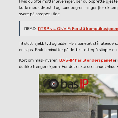
Hvis du ofte mottar leveringer, bør du opprette gjes
kode med utløpstid og sonebegrensninger (for eksempel 
svare på anropet i tide.
READ
RTSP vs. ONVIF: Forstå komplikasjone
Til slutt, sjekk lyd og bilde. Hvis panelet står utendørs
en caps. Bruk ti minutter på dette – etterpå slipper d
Kort om maskinvaren:
BAS-IP har utendørspanele
r
du ikke trenger skjerm. For det enkle scenarioet «hus 