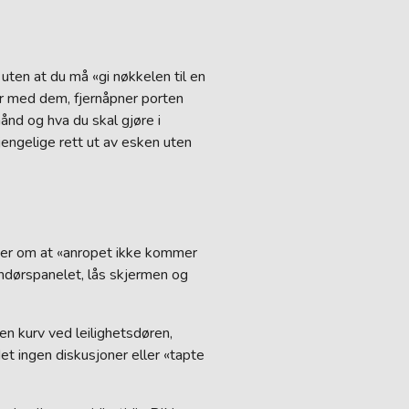
uten at du må «gi nøkkelen til en
er med dem, fjernåpner porten
ånd og hva du skal gjøre i
gjengelige rett ut av esken uten
lager om at «anropet ikke kommer
endørspanelet, lås skjermen og
en kurv ved leilighetsdøren,
det ingen diskusjoner eller «tapte