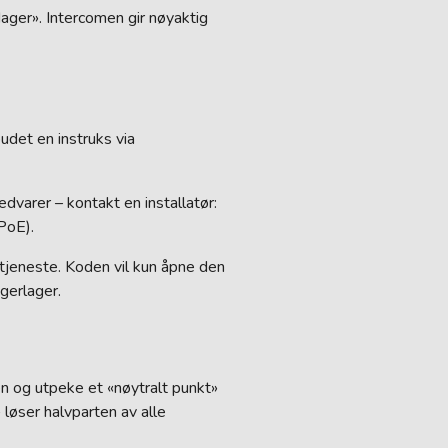
dager». Intercomen gir nøyaktig
udet en instruks via
dvarer – kontakt en installatør:
PoE).
tjeneste. Koden vil kun åpne den
gerlager.
en og utpeke et «nøytralt punkt»
 løser halvparten av alle