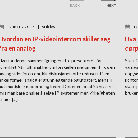
BACK
NEXT
19 mars 2026
Articles
17
Hvordan en IP-videointercom skiller seg
Hva 
fra en analog
dørp
Hvorfor denne sammenligningen ofte presenteres for
Start 
forenklet Når folk snakker om forskjellen mellom en IP- og en
vanligs
analog videointercom, blir diskusjonen ofte redusert til en
oppgav
enkel formel: analog er grunnleggende og utdatert, mens IP
kontor
automatisk er moderne og bedre. Det er en praktisk historie
svare 
hvis man bare ønsker å selge IP-systemer, men virkeligheten
bruker
er mer […]