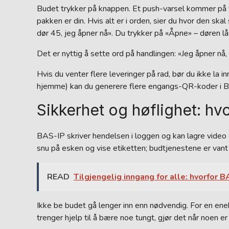
Budet trykker på knappen. Et push-varsel kommer på t
pakken er din. Hvis alt er i orden, sier du hvor den sk
dør 45, jeg åpner nå». Du trykker på «Åpne» – døren l
Det er nyttig å sette ord på handlingen: «Jeg åpner nå
Hvis du venter flere leveringer på rad, bør du ikke la 
hjemme) kan du generere flere engangs-QR-koder i BA
Sikkerhet og høflighet: hv
BAS-IP skriver hendelsen i loggen og kan lagre video
snu på esken og vise etiketten; budtjenestene er vant t
READ
Tilgjengelig inngang for alle: hvorfor
Ikke be budet gå lenger inn enn nødvendig. For en eneb
trenger hjelp til å bære noe tungt, gjør det når noen e