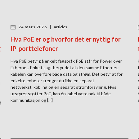
24 mars 2026
Articles
Hva PoE er og hvorfor det er nyttig for
g
IP-porttelefoner
Hva PoE betyr på enkelt fagspråk PoE står for Power over
Ethernet. Enkelt sagt betyr det at den samme Ethernet-
kabelen kan overføre både data og strøm. Det betyr at for
enkelte enheter trenger du ikke en separat
d
nettverkstilkobling og en separat strømforsyning. Hvis
utstyret støtter PoE, kan én kabel være nok til både
kommunikasjon og […]
d