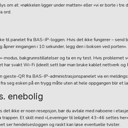
lys om at: «nøkkelen ligger under matten» eller «vi er borte i tre 
a ord.
ake til panelet fra BAS-IP-loggen. Hvis det ikke fungerer – send b
g åpner inngangen i 10 sekunder, legg den i boksen ved porten».
-modus, bakgrunnstillatelser og ta en ny test. Hvis problemet ve
et har svakt Wi-Fi (ideelt sett bør man bruke kablet nettverk og 
 en gjeste-QR fra BAS-IP-administrasjonspanelet via en meldings
 fra seg esken på en trygg måte uten at hele oppgangen blir et la
s. enebolig
is det ikke er noen resepsjon, bør du avtale med naboene i etasj
ra trappen. Et skilt med «Leveringer til leilighet 43–46 settes her»
apet ser hendelsesloggen og raskt kan løse eventuelle tvister.