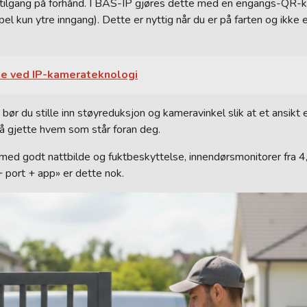
tetilgang på forhånd. I BAS-IP gjøres dette med en engangs-QR-ko
kun ytre inngang). Dette er nyttig når du er på farten og ikke e
ne ved IP-kamerateknologi
, bør du stille inn støyreduksjon og kameravinkel slik at et ansikt 
u å gjette hvem som står foran deg.
 med godt nattbilde og fuktbeskyttelse, innendørsmonitorer fra 4,
+ port + app» er dette nok.