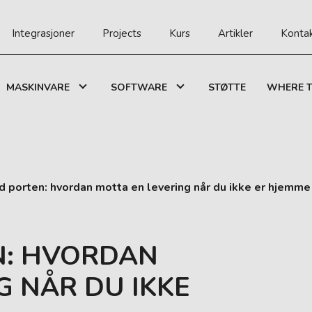
Integrasjoner
Projects
Kurs
Artikler
Konta
MASKINVARE
SOFTWARE
STØTTE
WHERE T
d porten: hvordan motta en levering når du ikke er hjemme
N: HVORDAN
G NÅR DU IKKE