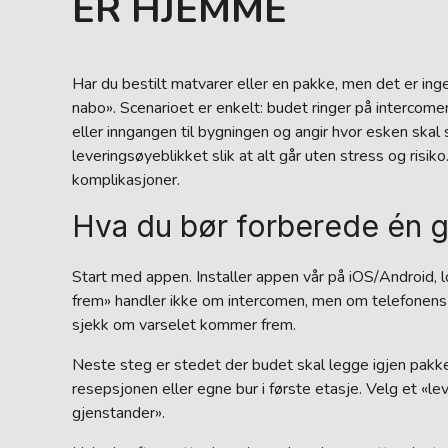
ER HJEMME
Har du bestilt matvarer eller en pakke, men det er in
nabo». Scenarioet er enkelt: budet ringer på intercom
eller inngangen til bygningen og angir hvor esken skal 
leveringsøyeblikket slik at alt går uten stress og risi
komplikasjoner.
Hva du bør forberede én ga
Start med appen. Installer appen vår på iOS/Android, l
frem» handler ikke om intercomen, men om telefonens s
sjekk om varselet kommer frem.
Neste steg er stedet der budet skal legge igjen pakken
resepsjonen eller egne bur i første etasje. Velg et «le
gjenstander».