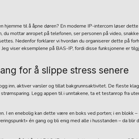
gen hjemme til å åpne døren? En moderne IP-intercom løser dette 
en, du mottar anropet på telefonen, ser personen på video, snakk
settes. Nedenfor forklarer vi hvordan du organiserer dette på forh
ko. Jeg viser eksemplene på BAS-IP, fordi disse funksjonene er til
ng for å slippe stress senere
ogg inn, aktiver varsler og tillat bakgrunnsaktivitet. De fleste k
trømsparing. Legg appen til i unntakene, ta et testanrop fra ut
. I en enebolig kan dette være en boks ved porten; i en blokk – 
veringspunkt» én gang og bli enig med alle i husstanden – da blir 