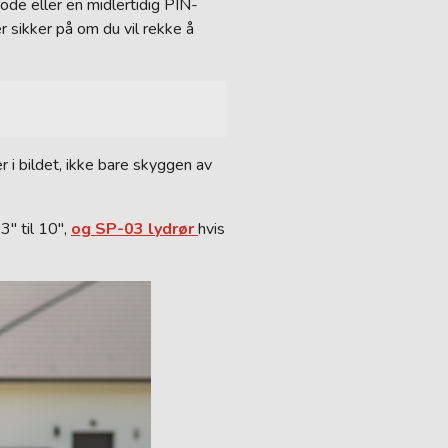
de eller en midlertidig PIN-
r sikker på om du vil rekke å
er i bildet, ikke bare skyggen av
3″ til 10″,
og SP-03 lydrør
hvis