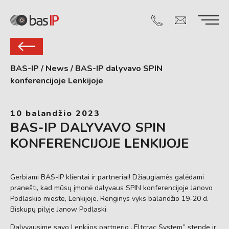
BAS-IP
/
News
/
BAS-IP dalyvavo SPIN
konferencijoje Lenkijoje
10 balandžio 2023
BAS-IP DALYVAVO SPIN
KONFERENCIJOJE LENKIJOJE
Gerbiami BAS-IP klientai ir partneriai! Džiaugiamės galėdami
pranešti, kad mūsų įmonė dalyvaus SPIN konferencijoje Janovo
Podlaskio mieste, Lenkijoje. Renginys vyks balandžio 19-20 d.
Biskupų pilyje Janow Podlaski.
Dalyvausime savo Lenkijos partnerio „Eltcrac System” stende ir