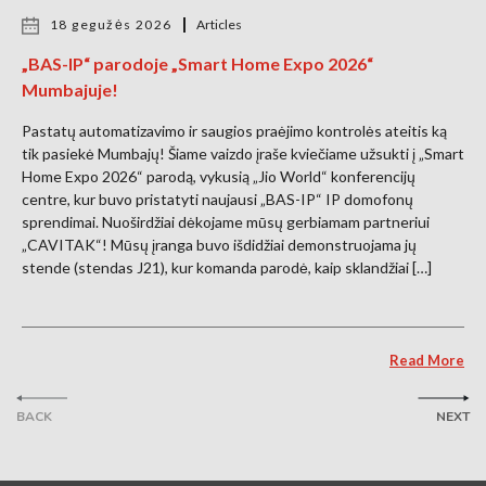
18 gegužės 2026
Articles
„BAS-IP“ parodoje „Smart Home Expo 2026“
Mumbajuje!
Pastatų automatizavimo ir saugios praėjimo kontrolės ateitis ką
tik pasiekė Mumbajų! Šiame vaizdo įraše kviečiame užsukti į „Smart
Home Expo 2026“ parodą, vykusią „Jio World“ konferencijų
centre, kur buvo pristatyti naujausi „BAS-IP“ IP domofonų
sprendimai. Nuoširdžiai dėkojame mūsų gerbiamam partneriui
„CAVITAK“! Mūsų įranga buvo išdidžiai demonstruojama jų
stende (stendas J21), kur komanda parodė, kaip sklandžiai […]
Read More
BACK
NEXT