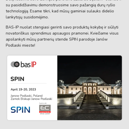
su pasididžiavimu demonstruosime savo pažangią durų ryšio
technologiją. Esame tikri, kad mūsų gaminiai sulauks didelio
lankytojų susidomėjimo.
BAS-IP nuolat stengiasi gerinti savo produktų kokybę ir siūlyti
novatoriškus sprendimus apsaugos pramonei. Kviečiame visus
apsilankyti mūsų partnerių stende SPIN parodoje Janów
Podlaski mieste!