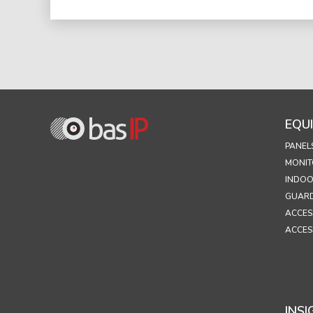
EQU
PANEL
MONIT
INDOO
GUARD
ACCES
ACCES
INSI