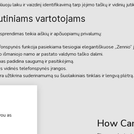
uoju laiku ir vaizdinį identifikavimą tarp įėjimo taškų ir vidinių juti
lutiniams vartotojams
prendimas teikia aiškių ir apčiuopiamų privalumų:
fonspynės funkcija pasiekiama tiesiogiai elegantiškuose „Zennio“ j
 išmaniojo namo ar pastato valdymo taško dalimi.
mas padidina saugumą ir pasitikėjimą.
 vidinės telefonspynės įrangos.
ra užtikrina suderinamumą su šiuolaikiniais tinklais ir lengvą plėtrą.
you as
How Ca