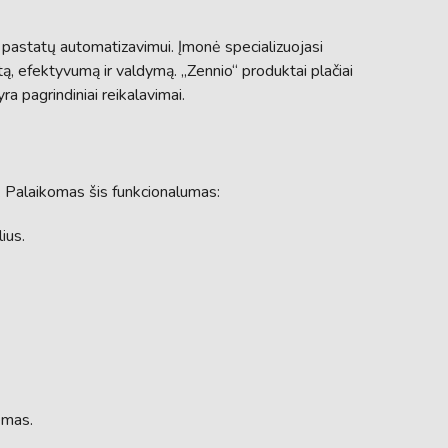
 pastatų automatizavimui. Įmonė specializuojasi
ortą, efektyvumą ir valdymą. „Zennio“ produktai plačiai
 pagrindiniai reikalavimai.
ų. Palaikomas šis funkcionalumas:
ius.
emas.