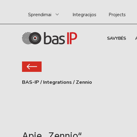
Sprendimai
Integracijos
Projects
SAVYBĖS
BAS-IP
/
Integrations
/
Zennio
Apie „Zennio“