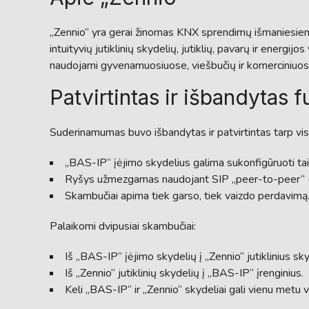
„Zennio“ yra gerai žinomas KNX sprendimų išmaniesiems 
intuityvių jutiklinių skydelių, jutiklių, pavarų ir energ
naudojami gyvenamuosiuose, viešbučių ir komerciniuose 
Patvirtintas ir išbandytas
Suderinamumas buvo išbandytas ir patvirtintas tarp visų
„BAS-IP“ įėjimo skydelius galima sukonfigūruoti taip,
Ryšys užmezgamas naudojant SIP „peer-to-peer“ (P
Skambučiai apima tiek garso, tiek vaizdo perdavimą
Palaikomi dvipusiai skambučiai:
Iš „BAS-IP“ įėjimo skydelių į „Zennio“ jutiklinius sky
Iš „Zennio“ jutiklinių skydelių į „BAS-IP“ įrenginius.
Keli „BAS-IP“ ir „Zennio“ skydeliai gali vienu metu 