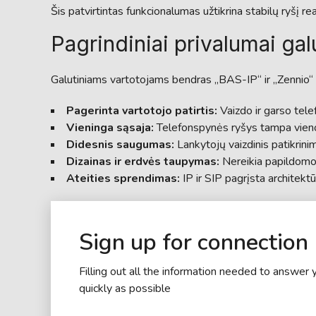
Šis patvirtintas funkcionalumas užtikrina stabilų ryšį reali
Pagrindiniai privalumai ga
Galutiniams vartotojams bendras „BAS-IP“ ir „Zennio“ s
Pagerinta vartotojo patirtis:
Vaizdo ir garso tele
Vieninga sąsaja:
Telefonspynės ryšys tampa vieno
Didesnis saugumas:
Lankytojų vaizdinis patikrini
Dizainas ir erdvės taupymas:
Nereikia papildomos
Ateities sprendimas:
IP ir SIP pagrįsta architektū
Sign up for connection
Filling out all the information needed to answer 
quickly as possible