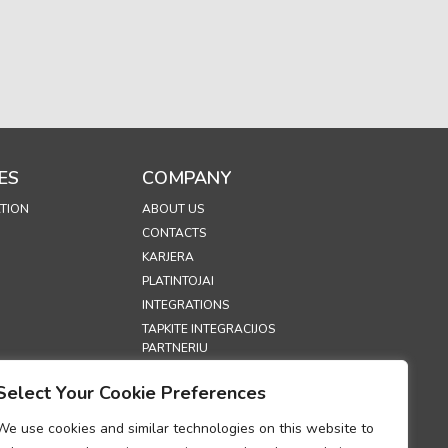
ES
COMPANY
TION
ABOUT US
CONTACTS
KARJERA
PLATINTOJAI
INTEGRATIONS
TAPKITE INTEGRACIJOS
PARTNERIU
PARODOS
Select Your Cookie Preferences
SECURITY
We use cookies and similar technologies on this website to
S