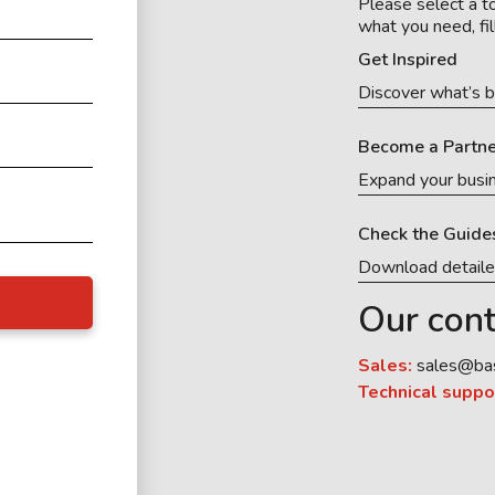
Please select a to
what you need, fil
Get Inspired
Discover what’s b
Become a Partne
Expand your busi
Check the Guide
Download detail
Our cont
Sales:
sales@ba
Technical suppo