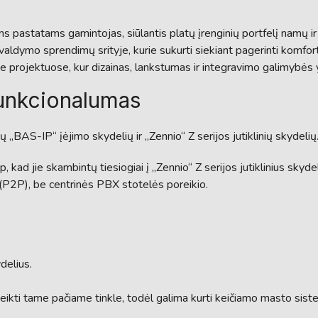
pastatams gamintojas, siūlantis platų įrenginių portfelį namų ir
ijos valdymo sprendimų srityje, kurie sukurti siekiant pagerinti komf
projektuose, kur dizainas, lankstumas ir integravimo galimybės yra
 funkcionalumas
 „BAS-IP“ įėjimo skydelių ir „Zennio“ Z serijos jutiklinių skydeli
 kad jie skambintų tiesiogiai į „Zennio“ Z serijos jutiklinius skydel
2P), be centrinės PBX stotelės poreikio.
.
delius.
veikti tame pačiame tinkle, todėl galima kurti keičiamo masto sist