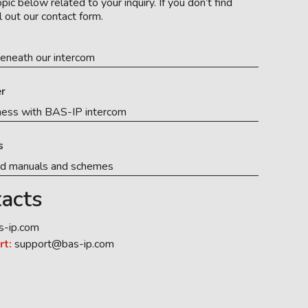
pic below related to your inquiry. If you don’t find
l out our contact form.
eneath our intercom
r
ness with BAS-IP intercom
s
ed manuals and schemes
acts
s-ip.com
rt:
support@bas-ip.com