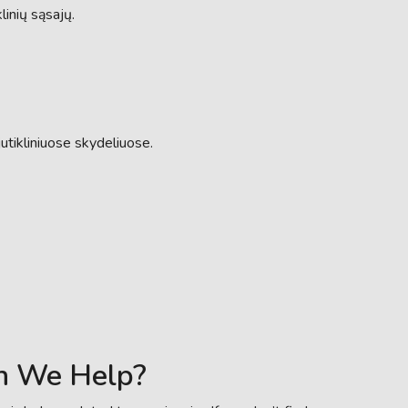
klinių sąsajų.
utikliniuose skydeliuose.
n We Help?