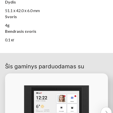
Dydis
51.1 х 42.0 х 6.0 mm
Svoris
4g
Bendrasis svoris
0.1 кг
Šis gaminys parduodamas su