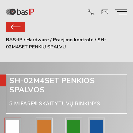
BAS-IP
/
Hardware
/
Praėjimo kontrolė
/
SH-
02M4SET PENKIŲ SPALVŲ
SH-02M4SET PENKIOS
SPALVOS
5 MIFARE® SKAITYTUVŲ RINKINYS