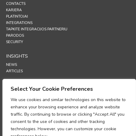
CONTACTS
KARJERA
PLATINTOJAI
INTEGRATIONS
TAPKITE INTEGRACIJOS PARTNERIU
PARODOS
SECURITY
INSIGHTS
NEWS
ARTICLES
SUPPORT
Select Your Cookie Preferences
TECHNICAL PORTAL
We use cookies and similar technologies on this website to
enhance your browsing experience and analyze website
POLICIES
traffic. By continuing to browse or clicking "Accept All" you
PRIVATUMO POLITIKA
consent to the use of cookies and other tracking
SLAPUKŲ POLITIKA
technologies. However, you can customize your cookie
MEMO ON PERSONAL DATA PROCESSING COMPLIANCE
DUOMENŲ TVARKYMO PRIEDAS