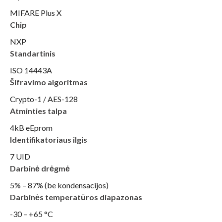
MIFARE Plus X
Chip
NXP
Standartinis
ISO 14443A
Šifravimo algoritmas
Crypto-1 / AES-128
Atminties talpa
4kB eEprom
Identifikatoriaus ilgis
7 UID
Darbinė drėgmė
5% – 87% (be kondensacijos)
Darbinės temperatūros diapazonas
-30 – +65 °C