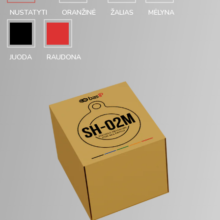
NUSTATYTI
ORANŽINĖ
ŽALIAS
MĖLYNA
JUODA
RAUDONA