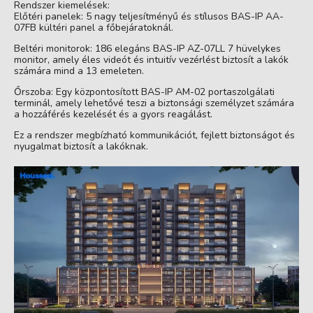
Rendszer kiemelések:
Előtéri panelek: 5 nagy teljesítményű és stílusos BAS-IP AA-
07FB kültéri panel a főbejáratoknál.
Beltéri monitorok: 186 elegáns BAS-IP AZ-07LL 7 hüvelykes
monitor, amely éles videót és intuitív vezérlést biztosít a lakók
számára mind a 13 emeleten.
Őrszoba: Egy központosított BAS-IP AM-02 portaszolgálati
terminál, amely lehetővé teszi a biztonsági személyzet számára
a hozzáférés kezelését és a gyors reagálást.
Ez a rendszer megbízható kommunikációt, fejlett biztonságot és
nyugalmat biztosít a lakóknak.