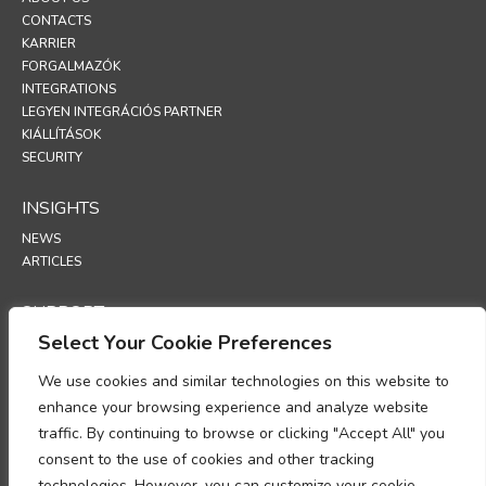
CONTACTS
KARRIER
FORGALMAZÓK
INTEGRATIONS
LEGYEN INTEGRÁCIÓS PARTNER
KIÁLLÍTÁSOK
SECURITY
INSIGHTS
NEWS
ARTICLES
SUPPORT
Select Your Cookie Preferences
TECHNICAL PORTAL
We use cookies and similar technologies on this website to
POLICIES
enhance your browsing experience and analyze website
ADATVÉDELMI SZABÁLYZAT
traffic. By continuing to browse or clicking "Accept All" you
SÜTIKRE VONATKOZÓ SZABÁLYZAT
consent to the use of cookies and other tracking
MEMORANDUM A SZEMÉLYES ADATOK KEZELÉSÉNEK VALÓ
technologies. However, you can customize your cookie