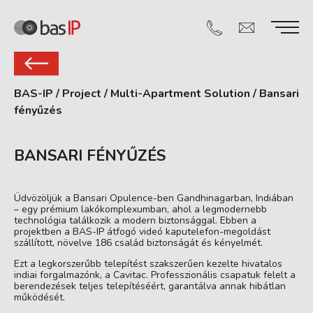
BAS-IP
/
Project
/
Multi-Apartment Solution
/
Bansari
fényűzés
BANSARI FÉNYŰZÉS
Üdvözöljük a Bansari Opulence-ben Gandhinagarban, Indiában
– egy prémium lakókomplexumban, ahol a legmodernebb
technológia találkozik a modern biztonsággal. Ebben a
projektben a BAS-IP átfogó videó kaputelefon-megoldást
szállított, növelve 186 család biztonságát és kényelmét.
Ezt a legkorszerűbb telepítést szakszerűen kezelte hivatalos
indiai forgalmazónk, a Cavitac. Professzionális csapatuk felelt a
berendezések teljes telepítéséért, garantálva annak hibátlan
működését.