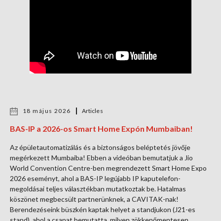
18 május 2026
Articles
BAS-IP a 2026-os Smart Home Expón Mumbaiban!
Az épületautomatizálás és a biztonságos beléptetés jövője
megérkezett Mumbaiba! Ebben a videóban bemutatjuk a Jio
World Convention Centre-ben megrendezett Smart Home Expo
2026 eseményt, ahol a BAS-IP legújabb IP kaputelefon-
megoldásai teljes választékban mutatkoztak be. Hatalmas
köszönet megbecsült partnerünknek, a CAVITAK-nak!
Berendezéseink büszkén kaptak helyet a standjukon (J21-es
stand), ahol a csapat bemutatta, milyen zökkenőmentesen