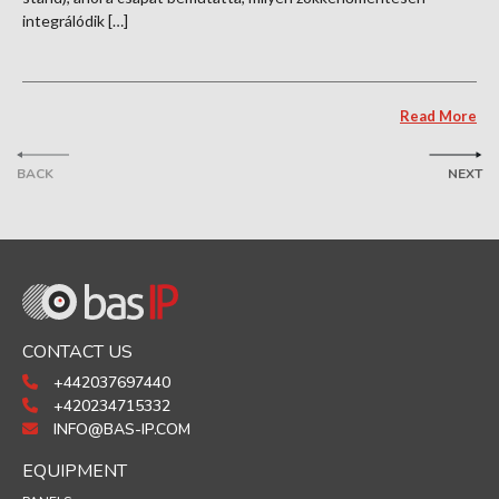
integrálódik […]
Read More
BACK
NEXT
CONTACT US
+442037697440
+420234715332
INFO@BAS-IP.COM
EQUIPMENT