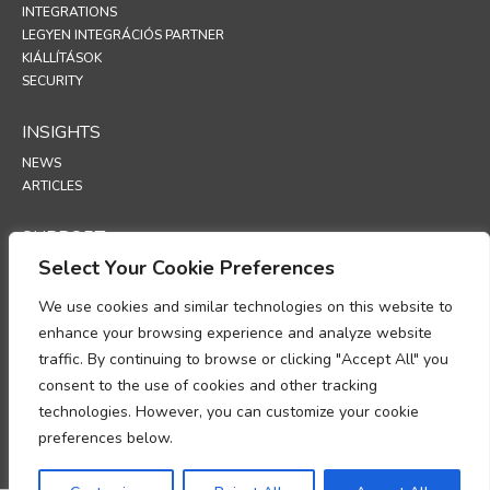
INTEGRATIONS
LEGYEN INTEGRÁCIÓS PARTNER
KIÁLLÍTÁSOK
SECURITY
INSIGHTS
NEWS
ARTICLES
SUPPORT
Select Your Cookie Preferences
TECHNICAL PORTAL
We use cookies and similar technologies on this website to
POLICIES
enhance your browsing experience and analyze website
ADATVÉDELMI SZABÁLYZAT
traffic. By continuing to browse or clicking "Accept All" you
SÜTIKRE VONATKOZÓ SZABÁLYZAT
consent to the use of cookies and other tracking
MEMORANDUM A SZEMÉLYES ADATOK KEZELÉSÉNEK VALÓ
technologies. However, you can customize your cookie
MEGFELELÉSRŐL
ADATKEZELÉSI KIEGÉSZÍTÉS
preferences below.
UP