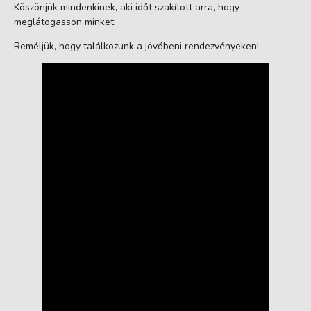
Köszönjük mindenkinek, aki időt szakított arra, hogy
meglátogasson minket.
Reméljük, hogy találkozunk a jövőbeni rendezvényeken!