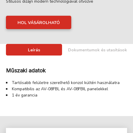
Stílusos dizájn modern technológiával ötvözve
HOL VÁSÁROLHATÓ
Leírás
Dokumentumok és utasítások
Műszaki adatok
Tartósabb felületre szerelhető konzol kültéri használatra
Kompatibilis az AV-08FBL és AV-08FBIL panelekkel
1 év garancia