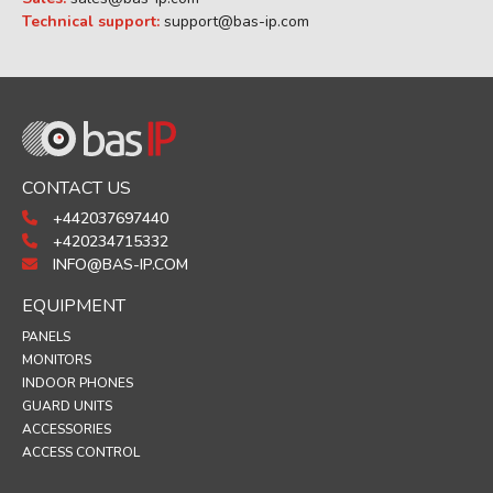
Technical support:
support@bas-ip.com
CONTACT US
+442037697440
+420234715332
INFO@BAS-IP.COM
EQUIPMENT
PANELS
MONITORS
INDOOR PHONES
GUARD UNITS
ACCESSORIES
ACCESS CONTROL