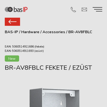
BAS-IP
/
Hardware
/
Accessories
/
BR-AV8FBLC
EAN: 5060514911686 (fekete)
EAN-5060514911693 (ezüst)
New
BR-AV8FBLC FEKETE / EZÜST