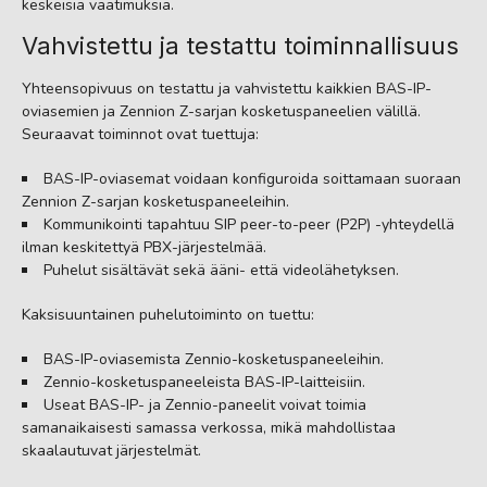
keskeisiä vaatimuksia.
Vahvistettu ja testattu toiminnallisuus
Yhteensopivuus on testattu ja vahvistettu kaikkien BAS-IP-
oviasemien ja Zennion Z-sarjan kosketuspaneelien välillä.
Seuraavat toiminnot ovat tuettuja:
BAS-IP-oviasemat voidaan konfiguroida soittamaan suoraan
Zennion Z-sarjan kosketuspaneeleihin.
Kommunikointi tapahtuu SIP peer-to-peer (P2P) -yhteydellä
ilman keskitettyä PBX-järjestelmää.
Puhelut sisältävät sekä ääni- että videolähetyksen.
Kaksisuuntainen puhelutoiminto on tuettu:
BAS-IP-oviasemista Zennio-kosketuspaneeleihin.
Zennio-kosketuspaneeleista BAS-IP-laitteisiin.
Useat BAS-IP- ja Zennio-paneelit voivat toimia
samanaikaisesti samassa verkossa, mikä mahdollistaa
skaalautuvat järjestelmät.