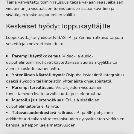
Tämä vahvistettu toiminnallisuus takaa vakaan reaaliaikaisen
viestinnän ja visuaalisen tunnistamisen sisäänkäyntien ja
sisätilojen kosketuspaneelien välillä.
Keskeiset hyödyt loppukäyttäjille
Loppukäyttäjille yhdistetty BAS-IP- ja Zennio-ratkaisu tarjoaa
selkeitä ja konkreettisia etuja:
Parempi käyttökokemus:
Video- ja audio-
ovipuhelintoiminnot ovat käytettävissä suoraan tyylikkäillä
Zennio-kosketuspaneeleilla.
Yhtenäinen käyttöliittymä:
Ovipuhelinviestintä integroituu
osaksi älykodin tai kiinteistön yhtenäistä ohjauspistettä.
Parempi turvallisuus:
Vierailijoiden visuaalinen
tunnistaminen lisää turvallisuutta ja mielenrauhaa.
Muotoilu ja tilatehokkuus:
Erillisiä sisätilojen
ovipuhelinlaitteita ei tarvita.
Tulevaisuudenkestävä ratkaisu:
IP- ja SIP-pohjainen
arkkitehtuuri takaa yhteensopivuuden nykyaikaisten verkkojen
kanssa ja helpon laajennettavuuden.