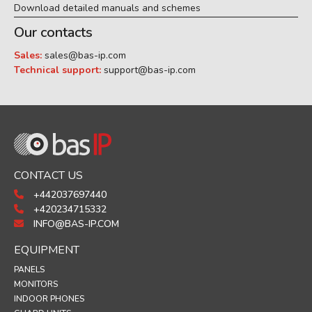
Download detailed manuals and schemes
Our contacts
Sales:
sales@bas-ip.com
Technical support:
support@bas-ip.com
CONTACT US
+442037697440
+420234715332
INFO@BAS-IP.COM
EQUIPMENT
PANELS
MONITORS
INDOOR PHONES