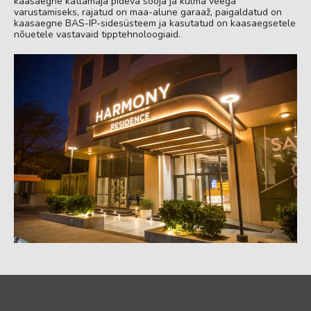
kaasaegne katlamaja pideva sooja ja külma veega
varustamiseks, rajatud on maa-alune garaaž, paigaldatud on
kaasaegne BAS-IP-sidesüsteem ja kasutatud on kaasaegsetele
nõuetele vastavaid tipptehnoloogiaid.