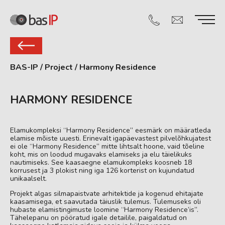
BAS-IP
/
Project
/
Harmony Residence
HARMONY RESIDENCE
Elamukompleksi “Harmony Residence” eesmärk on määratleda
elamise mõiste uuesti. Erinevalt igapäevastest pilvelõhkujatest
ei ole “Harmony Residence” mitte lihtsalt hoone, vaid tõeline
koht, mis on loodud mugavaks elamiseks ja elu täielikuks
nautimiseks. See kaasaegne elamukompleks koosneb 18
korrusest ja 3 plokist ning iga 126 korterist on kujundatud
unikaalselt.
Projekt algas silmapaistvate arhitektide ja kogenud ehitajate
kaasamisega, et saavutada täiuslik tulemus. Tulemuseks oli
hubaste elamistingimuste loomine “Harmony Residence’is”.
Tähelepanu on pööratud igale detailile, paigaldatud on