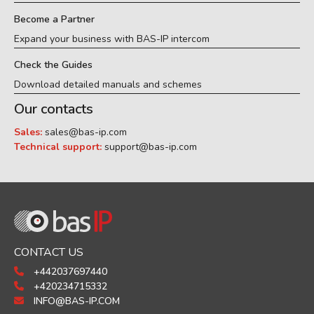
Become a Partner
Expand your business with BAS-IP intercom
Check the Guides
Download detailed manuals and schemes
Our contacts
Sales:
sales@bas-ip.com
Technical support:
support@bas-ip.com
CONTACT US
+442037697440
+420234715332
INFO@BAS-IP.COM