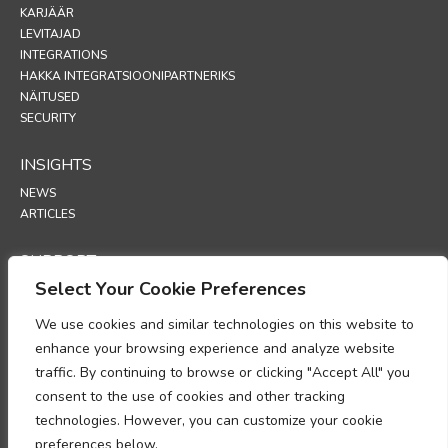
KARJÄÄR
LEVITAJAD
INTEGRATIONS
HAKKA INTEGRATSIOONIPARTNERIKS
NÄITUSED
SECURITY
INSIGHTS
NEWS
ARTICLES
SUPPORT
Select Your Cookie Preferences
TECHNICAL PORTAL
We use cookies and similar technologies on this website to
POLICIES
enhance your browsing experience and analyze website
PRIVAATSUSPOLIITIKA
traffic. By continuing to browse or clicking "Accept All" you
KÜPSISTE POLIITIKA
consent to the use of cookies and other tracking
MEMORANDUM ISIKUANDMETE TÖÖTLEMISE NÕUETELE VASTAVUSE
technologies. However, you can customize your cookie
KOHTA
preferences below.
ANDMETÖÖTLUSE LISA