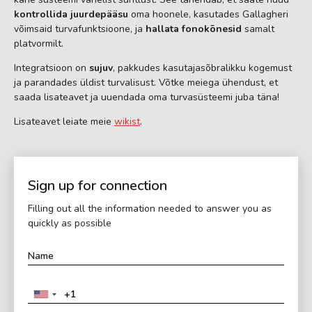
kontrollida juurdepääsu
oma hoonele, kasutades Gallagheri
võimsaid turvafunktsioone, ja
hallata fonokõnesid
samalt
platvormilt.
Integratsioon on
sujuv
, pakkudes kasutajasõbralikku kogemust
ja parandades üldist turvalisust. Võtke meiega ühendust, et
saada lisateavet ja uuendada oma turvasüsteemi juba täna!
Lisateavet leiate meie
wikist
.
Sign up for connection
Filling out all the information needed to answer you as
quickly as possible