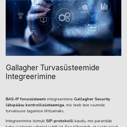
Gallagher Turvasüsteemide
Integreerimine
BAS-IP fonosüsteemi
integreerimine
Gallagher Security
läbipääsu kontrollisüsteemiga
, mis teeb teie ruumide
turvalisuse tagamise lihtsamaks.
Integreerimine toimub
SIP-protokolli
kaudu, mis parandab
kahe süsteemi vahelist suhtlust. See tähendab, et saate nüüd