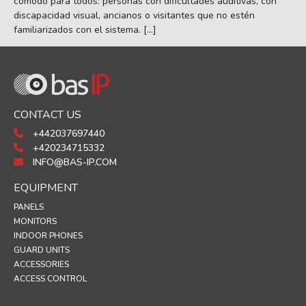
cómodo para todos: personas con dificultades auditivas, con
discapacidad visual, ancianos o visitantes que no estén
familiarizados con el sistema. […]
CONTACT US
+442037697440
+420234715332
INFO@BAS-IP.COM
EQUIPMENT
PANELS
MONITORS
INDOOR PHONES
GUARD UNITS
ACCESSORIES
ACCESS CONTROL