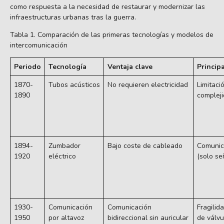
como respuesta a la necesidad de restaurar y modernizar las
infraestructuras urbanas tras la guerra.
Tabla 1. Comparación de las primeras tecnologías y modelos de
intercomunicación
Periodo
Tecnología
Ventaja clave
Princip
1870-
Tubos acústicos
No requieren electricidad
Limitaci
1890
compleji
1894-
Zumbador
Bajo coste de cableado
Comunica
1920
eléctrico
(solo se
1930-
Comunicación
Comunicación
Fragilid
1950
por altavoz
bidireccional sin auricular
de válvu