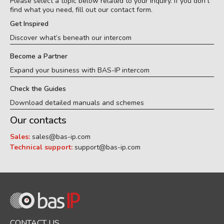
Please select a topic below related to your inquiry. If you don’t
find what you need, fill out our contact form.
Get Inspired
Discover what’s beneath our intercom
Become a Partner
Expand your business with BAS-IP intercom
Check the Guides
Download detailed manuals and schemes
Our contacts
Sales:
sales@bas-ip.com
Technical support:
support@bas-ip.com
CONTACT US