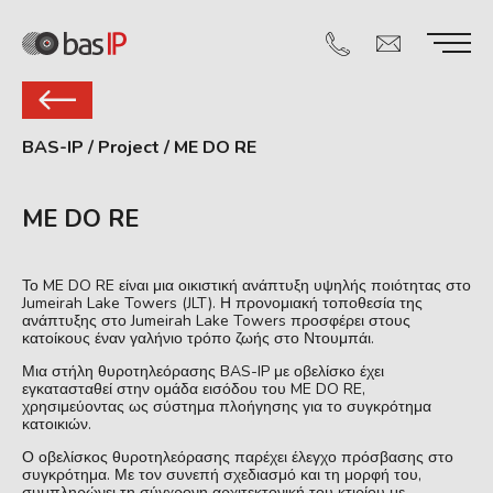
BAS-IP
/
Project
/
ME DO RE
ME DO RE
Το ME DO RE είναι μια οικιστική ανάπτυξη υψηλής ποιότητας στο
Jumeirah Lake Towers (JLT). Η προνομιακή τοποθεσία της
ανάπτυξης στο Jumeirah Lake Towers προσφέρει στους
κατοίκους έναν γαλήνιο τρόπο ζωής στο Ντουμπάι.
Μια στήλη θυροτηλεόρασης BAS-IP με οβελίσκο έχει
εγκατασταθεί στην ομάδα εισόδου του ME DO RE,
χρησιμεύοντας ως σύστημα πλοήγησης για το συγκρότημα
κατοικιών.
Ο οβελίσκος θυροτηλεόρασης παρέχει έλεγχο πρόσβασης στο
συγκρότημα. Με τον συνεπή σχεδιασμό και τη μορφή του,
συμπληρώνει τη σύγχρονη αρχιτεκτονική του κτιρίου με