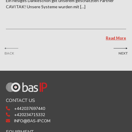
Ein riesiges Dankeschön gilt unserem geschätzten Partner
CAVITAK! Unsere Systeme wurden mit […]
Read More
BACK
NEXT
CONTACT US
+442037697440
+420234715332
INFO@BAS-IP.COM
EQUIPMENT