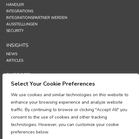
HÄNDLER
INTEGRATIONS
INTEGRATIONSPARTNER WERDEN
AUSSTELLUNGEN
SECURITY
INSIGHTS
NEWS
ARTICLES
SUPPORT
Select Your Cookie Preferences
TECHNICAL PORTAL
We use cookies and similar technologies on this website to
POLICIES
enhance your browsing experience and analyze website
DATENSCHUTZRICHTLINIE
traffic. By continuing to browse or clicking "Accept All" you
COOKIE-RICHTLINIE
consent to the use of cookies and other tracking
MEMORANDUM ZUR EINHALTUNG DER BESTIMMUNGEN ÜBER DIE
technologies. However, you can customize your cookie
VERARBEITUNG PERSONENBEZOGENER DATEN
NACHTRAG ZUR DATENVERARBEITUNG
preferences below.
UP