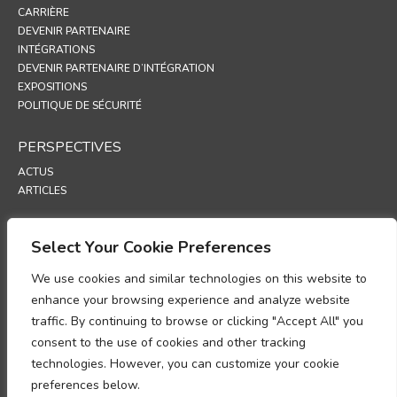
CARRIÈRE
DEVENIR PARTENAIRE
INTÉGRATIONS
DEVENIR PARTENAIRE D’INTÉGRATION
EXPOSITIONS
POLITIQUE DE SÉCURITÉ
PERSPECTIVES
ACTUS
ARTICLES
ASSISTANCE
Select Your Cookie Preferences
PORTAIL TECHNIQUE
We use cookies and similar technologies on this website to
POLITIQUES
enhance your browsing experience and analyze website
traffic. By continuing to browse or clicking "Accept All" you
POLITIQUE DE CONFIDENTIALITÉ
consent to the use of cookies and other tracking
POLITIQUE RELATIVE AUX COOKIES
POLITIQUE DE PROTECTION DES DONNÉES
technologies. However, you can customize your cookie
UP
preferences below.