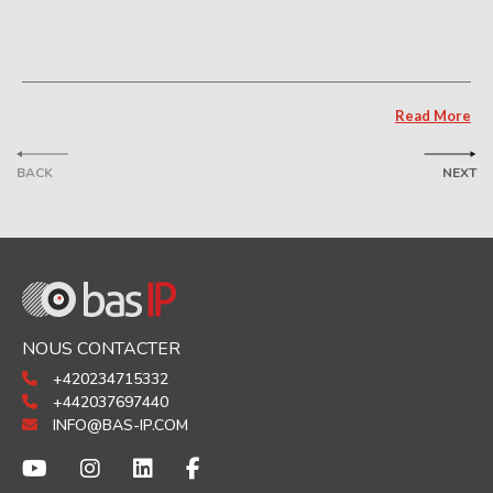
Read More
BACK
NEXT
NOUS CONTACTER
+420234715332
+442037697440
INFO@BAS-IP.COM