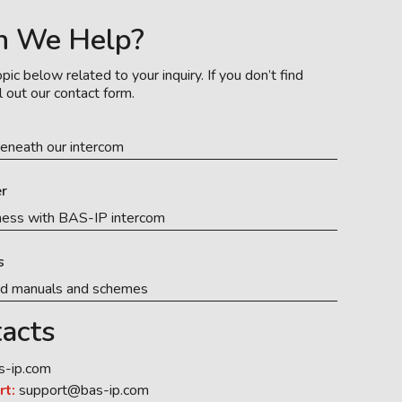
n We Help?
pic below related to your inquiry. If you don’t find
l out our contact form.
eneath our intercom
r
ness with BAS-IP intercom
s
ed manuals and schemes
acts
s-ip.com
rt:
support@bas-ip.com