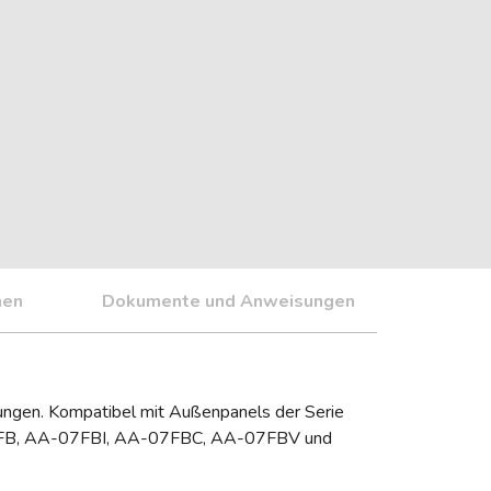
nen
Dokumente und Anweisungen
ungen. Kompatibel mit Außenpanels der Serie
7FB, AA-07FBI, AA-07FBC, AA-07FBV und