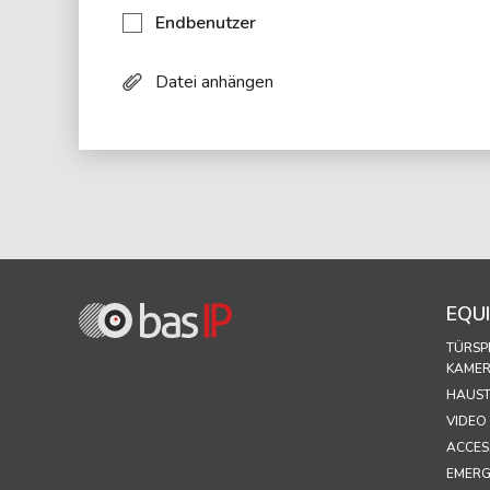
Endbenutzer
Datei anhängen
EQU
TÜRSP
KAME
HAUST
VIDEO
ACCES
EMERG