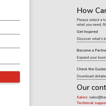
How Ca
Please select a to
what you need, fil
Get Inspired
Discover what’s b
Become a Partne
Expand your busi
Check the Guide
Download detail
Our cont
Sales:
sales@ba
Technical suppo