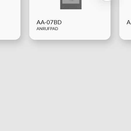
AA-07BD
A
ANRUFPAD