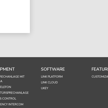
IPMENT
SOFTWARE
FEATUR
RECHANLAGE MIT
LINK PLATFORM
CUSTOMIZA
RA
LINK CLOUD
ELEFON
UKEY
 TÜRSPRECHANLAGE
S CONTROL
ENCY INTERCOM