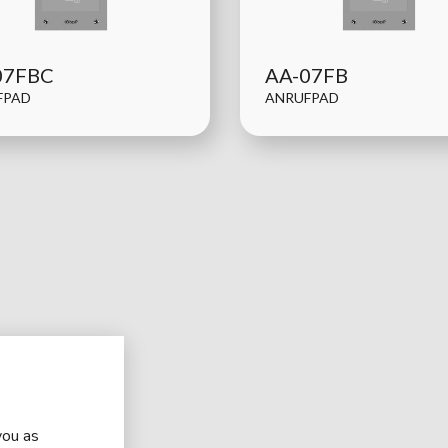
07FBC
AA-07FB
FPAD
ANRUFPAD
you as