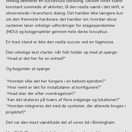
virkelig definerer en succesfuld udstilling. Selvom vores stand
konstant summede af aktivitet, lå den reelle værdi i det skift, vi
observerede i branchens dialog. Det handler ikke længere kun
om den fremviste hardware; det handler om, hvordan disse
systemer løser virkelige udfordringer for etageejendomme
(MDU) og boligprojekter gennem hele deres livscyklus.
En travl stand er ikke den reelle succes ved en fagmesse.
Den virkelige test starter, når folk holder op med at spørge:
“Hvad er det her for en enhed?”
Og begynder at spørge:
“Hvordan ville det her fungere i en beboet ejendom?”
“Hvor nemt er det for installatører at konfigurere?”
“Hvad sker der efter overdragelsen?”
“Kan det skaleres på tværs af flere indgange og lokationer?”
“Hvordan integreres det med de systemer, der allerede bruges i
projektet?”
Det var den mest værdifulde del af vores tid i Birmingham.