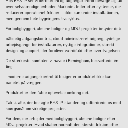
Hos BAS-IP ser vi dørtelefoni og adgangskontrol bevæge sig ud
over selvstændige enheder. Markedet leder efter systemer, der
reducerer operationel friktion — ikke kun under installationen,
men gennem hele bygningens livscyklus.
For boligbyggeri, almene boliger og MDU-projekter betyder det:
pålidelig adgangskontrol, cloud-administreret adgang, tydelige
arbejdsgange for installatøren, nyttige integrationer, stærkt
design, og support, der forbliver værdifuld efter overdragelsen.
De stærkeste samtaler, vi havde i Birmingham, bekræftede én
ting:
I moderne adgangskontrol til boliger er produktet ikke kun
panelet på væggen.
Produktet er den fulde oplevelse omkring det.
Tak til alle, der besøgte BAS-IP-standen og udfordrede os med
spørgsmål om virkelige projekter.
For dem, der arbejder med boligbyggeri, almene boliger eller
MDU-projekter: Hvad skaber normalt den største friktion efter