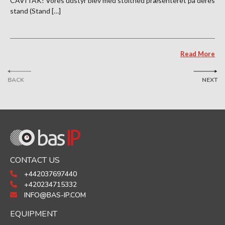
CAVITAK! Vores udstyr blev med stolthed præsenteret på deres
stand (Stand […]
Read More
BACK
NEXT
CONTACT US
+442037697440
+420234715332
INFO@BAS-IP.COM
EQUIPMENT