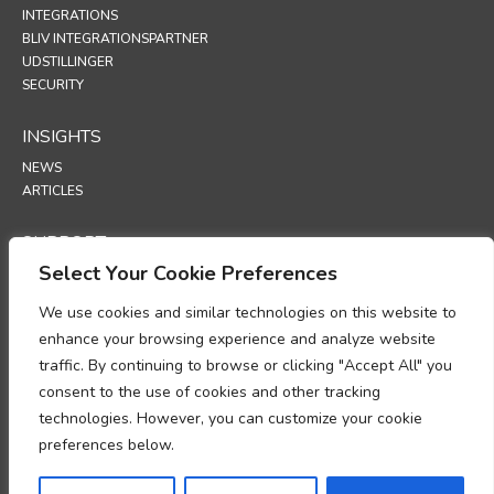
INTEGRATIONS
BLIV INTEGRATIONSPARTNER
UDSTILLINGER
SECURITY
INSIGHTS
NEWS
ARTICLES
SUPPORT
Select Your Cookie Preferences
TECHNICAL PORTAL
We use cookies and similar technologies on this website to
POLICIES
enhance your browsing experience and analyze website
PRIVATLIVSPOLITIK
traffic. By continuing to browse or clicking "Accept All" you
COOKIESPOLITIK
consent to the use of cookies and other tracking
MEMORANDUM OM OVERHOLDELSE AF BEHANDLING AF
technologies. However, you can customize your cookie
PERSONOPLYSNINGER
preferences below.
TILLÆG OM DATABEHANDLING
UP